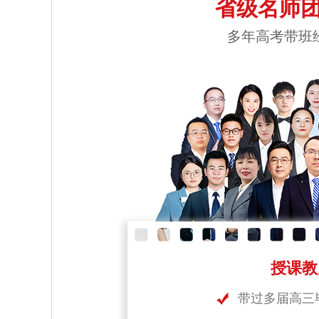
省级名师团
多年高考带班
授课教
带过多届高三