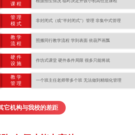
根据招生情况 临时决定开设小初高任意课程
课 程
管 理
非封闭式（或“半封闭式”）管理 非集中式管理
模 式
教 学
照搬同行教学流程 学到表面 依葫芦画瓢
流 程
硬 件
作坊式课堂 硬件条件局限 很多只能将就
设 施
教 学
一个班主任老师带多个班 无法做到精细化管理
管 理
其它机构与我校的差距