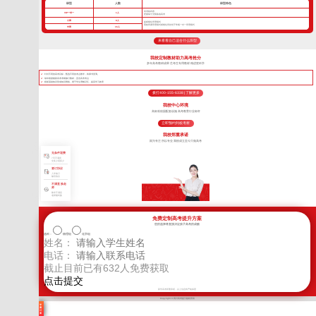
班型
人数
班型特色
高考核武器
VIP一对一
1人
把握每寸光阴备战高考
小班
8人
超精细化管理模式
我校班课管理模式精细化管控优于常规一对一管理模式
中班
16人
来看看自己适合什么班型
我校定制教材助力高考抢分
多年高考教研成果 艺考生专用教材 精进更科学
针对不同的高考目标，甄选不同的考点教学，将厚书变薄。
每年根据最新高考考纲修订教材，直击高考考点
狠抓基础知识形成知识网络，便于学生理解记忆，提高学习效率
拨打400-155-6338 | 了解更多
我校中心环境
高标准校园配套设施 高考教育行业标杆
立即预约到校考察
我校郑重承诺
因为专注 所以专业 我校成立至今只做高考
无条件退费
7天不满意
交多少退多少
签订协议
入学签订
辅导协议
不满意 换老
师
教学不满意
老师随时换
免费定制高考提升方案
您的选择将直接决定孩子高考的成败
选科：
物理组
化学组
姓名：
电话：
截止目前已有
632
人免费获取
新学高考郑重承诺，以上信息将严格保密
Copyright © 四川高考提分版权所有
学
费
计
算