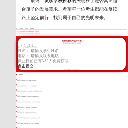
最终，
复读学校推荐
的关键在于是否真正适
合孩子的发展需求。希望每一位考生都能在复读
路上坚定前行，找到属于自己的光明未来。
标签：
高考复读
巴中教育
复读选择
上一篇：
2026年成都家长最担心的复读限制问题，这里有答案
下一篇：
甘孜私立复读培训：高三学生如何选择靠谱的提分路径？
免费定制高考提升方案
您的选择将直接决定孩子高考的成败
选科：
物理组
化学组
姓名：
电话：
截止目前已有
632
人免费获取
新学高考郑重承诺，以上信息将严格保密
相关文章
巴中市区复读学校怎么选？高三复读生的提分真相
学大教育复读费用贵不贵？2025年家长必看的提分账本
攀枝花主城区高考复读学校：东区复读班与市区复读班的择校指南
250分复读一年能考多少？真实提分经验与家长避坑指南
阿坝公办复读机构到底值不值得选？一位本地家长的真实复盘
实外复读到底行不行？陪跑家长用一年对比数据说话
泸州复读预算2万多，如何高效利用这笔钱冲刺提分？
2026攀枝花高考复读班如何选？家长必看的择校与备考指南
乐山复读学校10万学费到底花在哪？个性化提分真相拆解