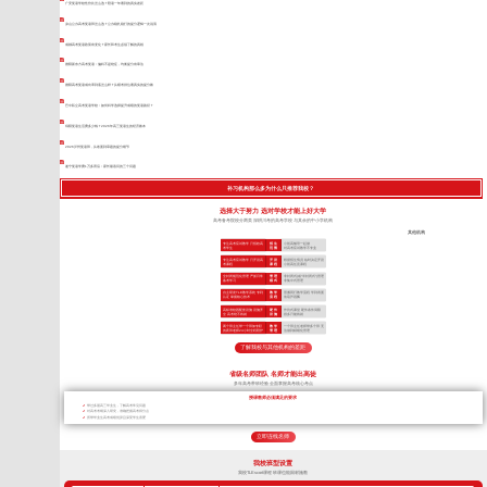
广安复读学校性价比怎么选？陪读一年看到的真实差距
凉山公办高考复读班怎么选？公办稳扎稳打的提分逻辑一次说清
成都高考复读政策有变化？家长和考生必须了解的真相
德阳新东方高考复读：偏科不是绝症，均衡提分有章法
德阳高考复读成功率到底怎么样？从模考排位看真实的提分账
巴中私立高考复读学校：如何科学选择提升成绩的复读路径？
绵阳复读生活费多少钱？2026年高三复读生的经济账本
2026泸州复读班，从卷面到审题的提分细节
遂宁复读学费1万多背后：家长最该问的三个问题
补习机构那么多为什么只推荐我校？
选择大于努力 选对学校才能上好大学
高考备考院校分两类 深耕川考的高考学校 与其余的中小学机构
其他机构
专注高考应试教学 只招收高
招 生
小初高辅导一起做
考学生
范 围
对高考应试教学不专业
专注高考应试教学 只开设高
开 设
根据招生情况 临时决定开设
考课程
课 程
小初高任意课程
全封闭规范化管理 严抓日常
管 理
非封闭式(或“半封闭式”)管理
备考学习
模 式
非集中式管理
自主研发TLE教学系统 专利
教 学
照搬同行教学流程 学到表面
认证 掌握核心技术
流 程
依葫芦画瓢
高标准校园配套设施 设施齐
硬 件
作坊式课堂 硬件条件局限
全 高考绝不将就
设 施
很多只能将就
两个班主任带一个班加专职
教 学
一个班主任老师带多个班 无
的夜班老师24小时全程陪护
管 理
法做到精细化管理
了解我校与其他机构的差距
省级名师团队 名师才能出高徒
多年高考带班经验 全面掌握高考核心考点
授课教师必须满足的要求
带过多届高三毕业生，了解高考常见问题
对高考考纲深入研究，准确把握高考得分点
所带毕业生高考成绩优异且深受学生喜爱
立即连线名师
我校班型设置
我校TLEscort课程 班课也能因材施教