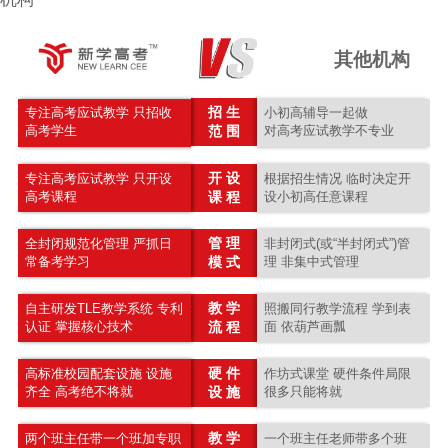
其他机构
招 生
专注高考应试教学 只招收
小初高辅导一起做
高考学生
范 围
对高考应试教学不专业
开 设
专注高考应试教学 只开设
根据招生情况 临时决定开
高考课程
课 程
设小初高任意课程
管 理
全封闭规范化管理 严抓日
非封闭式(或“半封闭式”)管
常备考学习
模 式
理 非集中式管理
教 学
自主研发TLE教学系统 专利
照搬同行教学流程 学到表
认证 掌握核心技术
流 程
面 依葫芦画瓢
硬 件
高标准校园配套设施 设施
作坊式课堂 硬件条件局限
齐全 高考绝不将就
设 施
很多只能将就
教 学
两个班主任带一个班加专职
一个班主任老师带多个班