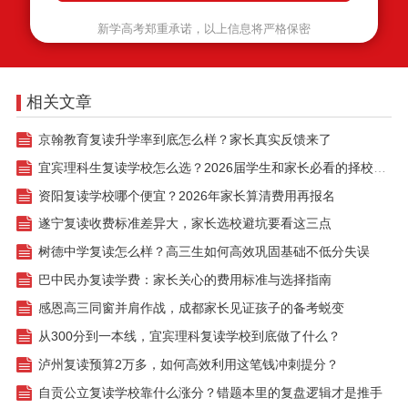
新学高考郑重承诺，以上信息将严格保密
相关文章
京翰教育复读升学率到底怎么样？家长真实反馈来了
宜宾理科生复读学校怎么选？2026届学生和家长必看的择校真相
资阳复读学校哪个便宜？2026年家长算清费用再报名
遂宁复读收费标准差异大，家长选校避坑要看这三点
树德中学复读怎么样？高三生如何高效巩固基础不低分失误
巴中民办复读学费：家长关心的费用标准与选择指南
感恩高三同窗并肩作战，成都家长见证孩子的备考蜕变
从300分到一本线，宜宾理科复读学校到底做了什么？
泸州复读预算2万多，如何高效利用这笔钱冲刺提分？
自贡公立复读学校靠什么涨分？错题本里的复盘逻辑才是推手