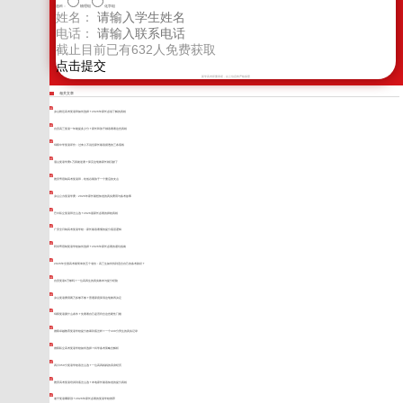
选科：
物理组
化学组
姓名：
电话：
截止目前已有
632
人免费获取
新学高考郑重承诺，以上信息将严格保密
相关文章
凉山附近高考复读班如何选择？2026年家长必须了解的真相
自贡高三复读一年能提多少分？家长和孩子都该看看这些真相
绵阳中学复读评价：过来人不说但家长最该摸透的三条底线
眉山复读学费1万真能逆袭？算完这笔账家长都沉默了
雅安寄宿制高考复读班，给低谷期孩子一个重启的支点
凉山公办复读学费：2026年家长最想知道的真实费用与备考故事
巴中私立复读班怎么选？2026届家长必看的择校真相
广安全日制高考复读学校：家长最该看懂的提分底层逻辑
阿坝寄宿制复读学校如何选择？2026年家长必看的避坑指南
2026年全国高考最简单的五个省份：高三生如何找到适合自己的备考路径？
自贡复读8万够吗？一位高四生的真实账本与提分经验
凉山复读费用两万多够不够？普通家庭算清这笔账再决定
绵阳复读要什么条件？先看看自己是否符合这些硬性门槛
德阳卓越教育复读学校提分效果到底怎样？一个430分男生的真实记录
德阳私立高考复读学校如何选择？科学备考策略全解析
四川350分复读学校该怎么选？一位高四妈妈的亲身经历
雅安高考复读培训到底怎么选？本地家长最该知道的提分真相
遂宁复读哪家强？2026年家长必看的复读学校推荐