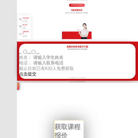
立即预约到校考察
我校郑重承诺
因为专注 所以专业 我校成立至今只做高考
无条件退费
7天不满意
交多少退多少
签订协议
入学签订
辅导协议
不满意 换老
师
教学不满意
老师随时换
免费定制高考提升方案
您的选择将直接决定孩子高考的成败
选科：
物理组
化学组
姓名：
电话：
截止目前已有
632
人免费获取
新学高考郑重承诺，以上信息将严格保密
Copyright © 四川高考提分版权所有
学
费
计
算
获取课程
报价