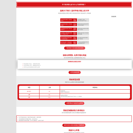
补习机构那么多为什么只推荐我校？
选择大于努力 选对学校才能上好大学
高考备考院校分两类 深耕川考的高考学校 与其余的中小学机构
其他机构
专注高考应试教学 只招收高
招 生
小初高辅导一起做
考学生
范 围
对高考应试教学不专业
专注高考应试教学 只开设高
开 设
根据招生情况 临时决定开设
考课程
课 程
小初高任意课程
全封闭规范化管理 严抓日常
管 理
非封闭式(或“半封闭式”)管理
备考学习
模 式
非集中式管理
自主研发TLE教学系统 专利
教 学
照搬同行教学流程 学到表面
认证 掌握核心技术
流 程
依葫芦画瓢
高标准校园配套设施 设施齐
硬 件
作坊式课堂 硬件条件局限
全 高考绝不将就
设 施
很多只能将就
两个班主任带一个班加专职
教 学
一个班主任老师带多个班 无
的夜班老师24小时全程陪护
管 理
法做到精细化管理
了解我校与其他机构的差距
省级名师团队 名师才能出高徒
多年高考带班经验 全面掌握高考核心考点
授课教师必须满足的要求
带过多届高三毕业生，了解高考常见问题
对高考考纲深入研究，准确把握高考得分点
所带毕业生高考成绩优异且深受学生喜爱
立即连线名师
我校班型设置
我校TLEscort课程 班课也能因材施教
班型
人数
班型特色
高考核武器
VIP一对一
1人
把握每寸光阴备战高考
小班
8人
超精细化管理模式
我校班课管理模式精细化管控优于常规一对一管理模式
中班
16人
来看看自己适合什么班型
我校定制教材助力高考抢分
多年高考教研成果 艺考生专用教材 精进更科学
针对不同的高考目标，甄选不同的考点教学，将厚书变薄。
每年根据最新高考考纲修订教材，直击高考考点
狠抓基础知识形成知识网络，便于学生理解记忆，提高学习效率
拨打400-155-6338 | 了解更多
我校中心环境
高标准校园配套设施 高考教育行业标杆