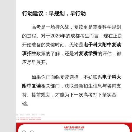
行动建议：早规划，早行动
高考是一场持久战，复读更是需要科学规划
的过程。对于2026年的成都考生而言，现在正是
开始准备的关键时刻。无论是
电子科大附中复读
班招生
政策的了解，还是对
复读学费
的评估，都
应尽早展开。
如果你正面临复读选择，不妨联系
电子科大
附中复读
相关部门，获取最新招生信息与咨询支
持。提前规划，才能为下一次高考打下坚实基
础。
标签：
高考复读
成都复读班
电子科大附中
高考备考策略
上一篇：
成都家长最担心的复读问题：电子科大附中复读靠谱吗
下一篇：
达州复读学费8万背后：家长该花的钱和不该花的焦虑
免费定制高考提升方案
您的选择将直接决定孩子高考的成败