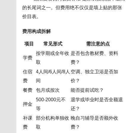
的长尾词之一。但费用绝不仅仅是墙上贴的那张
价目表。
费用构成拆解
项目
常见形式
需注意的点
按学期或全年收
是否包含教材费、资料
学费
取
费？
住宿
4人间/6人间/8人
空调、独立卫浴是否加
费
间
价？
餐费
包月或按次
能否提前试吃？
500-2000元不
退学或毕业时是否全额退
押金
等
还？
补课
部分机构单独收
晚自习辅导是否额外收
费
取
费？