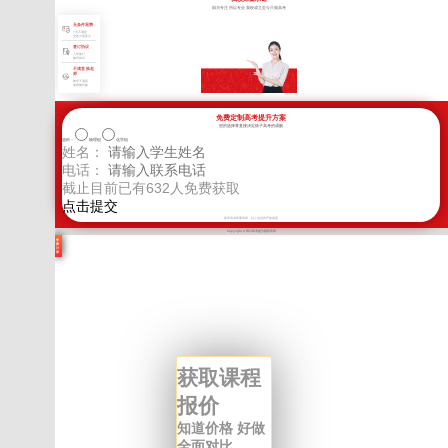
因为专注 所以专业 我校成立至今只做高考
无条件退费
7天不满意
交多少退多少
签订协议
入学签订
辅导协议
不满意 换老
师
教学不满意
老师随时换
免费定制高考提升方案
您的选择将直接决定孩子高考的成败
选科：
物理组
化学组
姓名：
电话：
截止目前已有
632
人免费获取
新学高考郑重承诺，以上信息将严格保密
Copyright © 四川高考提分版权所有
学
费
计
算
获取课程
报价
知道价格 好做
全面对比