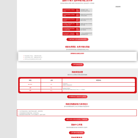
选择大于努力 选对学校才能上好大学
高考备考院校分两类 深耕川考的高考学校 与其余的中小学机构
其他机构
专注高考应试教学 只招收高
招 生
小初高辅导一起做
考学生
范 围
对高考应试教学不专业
专注高考应试教学 只开设高
开 设
根据招生情况 临时决定开设
考课程
课 程
小初高任意课程
全封闭规范化管理 严抓日常
管 理
非封闭式(或“半封闭式”)管理
备考学习
模 式
非集中式管理
自主研发TLE教学系统 专利
教 学
照搬同行教学流程 学到表面
认证 掌握核心技术
流 程
依葫芦画瓢
高标准校园配套设施 设施齐
硬 件
作坊式课堂 硬件条件局限
全 高考绝不将就
设 施
很多只能将就
两个班主任带一个班加专职
教 学
一个班主任老师带多个班 无
的夜班老师24小时全程陪护
管 理
法做到精细化管理
了解我校与其他机构的差距
省级名师团队 名师才能出高徒
多年高考带班经验 全面掌握高考核心考点
授课教师必须满足的要求
带过多届高三毕业生，了解高考常见问题
对高考考纲深入研究，准确把握高考得分点
所带毕业生高考成绩优异且深受学生喜爱
立即连线名师
我校班型设置
我校TLEscort课程 班课也能因材施教
班型
人数
班型特色
高考核武器
VIP一对一
1人
把握每寸光阴备战高考
小班
8人
超精细化管理模式
我校班课管理模式精细化管控优于常规一对一管理模式
中班
16人
来看看自己适合什么班型
我校定制教材助力高考抢分
多年高考教研成果 艺考生专用教材 精进更科学
针对不同的高考目标，甄选不同的考点教学，将厚书变薄。
每年根据最新高考考纲修订教材，直击高考考点
狠抓基础知识形成知识网络，便于学生理解记忆，提高学习效率
拨打400-155-6338 | 了解更多
我校中心环境
高标准校园配套设施 高考教育行业标杆
立即预约到校考察
我校郑重承诺