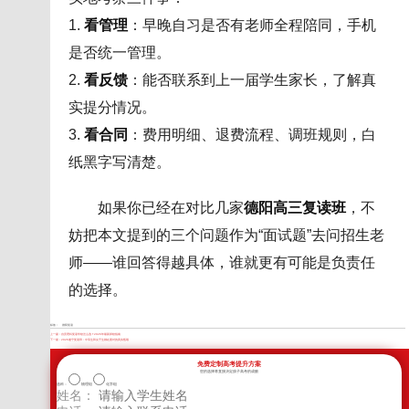
1.
看管理
：早晚自习是否有老师全程陪同，手机
是否统一管理。
2.
看反馈
：能否联系到上一届学生家长，了解真
实提分情况。
3.
看合同
：费用明细、退费流程、调班规则，白
纸黑字写清楚。
如果你已经在对比几家
德阳高三复读班
，不
妨把本文提到的三个问题作为“面试题”去问招生老
师——谁回答得越具体，谁就更有可能是负责任
的选择。
标签：
德阳复读
上一篇：
自贡理科复读学校怎么选？2026年最新择校指南
下一篇：
2026遂宁复读班：中等生和尖子生都在面对的真实瓶颈
免费定制高考提升方案
您的选择将直接决定孩子高考的成败
选科：
物理组
化学组
姓名：