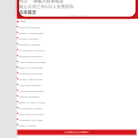
电话：
截止目前已有
632
人免费获取
新学高考郑重承诺，以上信息将严格保密
相关文章
泸州复读学费2万值不值？家长的真实算账与备考答案
成都复读报名条件变了？2026届考生和家长必须摸清的门槛
实外复读条件有多难？一位妈妈咨询后的真实记录
成都高考复读班到底怎么选？2026届家长的避坑思路
巴中封闭式高考复读班如何选择？2026年高三复读生的提分真相
自贡复读学校地址在哪？高四生选校别光看排名忽略了位置
2026年资阳公立高考复读班政策合规性如何？家长必看的权威解析
成都复读机构排名怎么看？2026届考生家长的升学规划指南
泸州民办复读培训如何选择？中段生稳基础提分的实战指南
想找乐山高考复读班？一位妈妈陪孩子走过高四的真实故事
广安文科生复读学校该怎么挑？别让错题本在角落吃灰
广安全封闭高考复读学校到底好在哪？复读过来人的真实答案
甘孜复读费用1万够吗？考场时间分配比省钱更关键
京翰教育复读评价：高四一年到底能涨多少分？家长说出真实感受
乐山公立高考复读班到底值不值？公立高中复读的提分真相
舞蹈生复读学校：成都家长如何选择真正适合孩子的提分路径？
2026年成都东辰国际复读咨询：科学规划，让选择更有底气
广安复读预算1万多，这笔账到底够不够花？
补习机构那么多为什么只推荐我校？