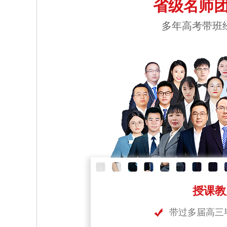
省级名师团
多年高考带班
授课教
带过多届高三