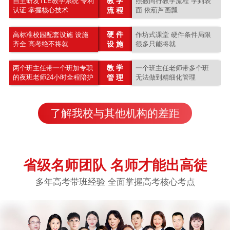
教 学
自主研发TLE教学系统 专利
照搬同行教学流程 学到表
认证 掌握核心技术
流 程
面 依葫芦画瓢
硬 件
高标准校园配套设施 设施
作坊式课堂 硬件条件局限
齐全 高考绝不将就
设 施
很多只能将就
教 学
两个班主任带一个班加专职
一个班主任老师带多个班
的夜班老师24小时全程陪护
管 理
无法做到精细化管理
了解我校与其他机构的差距
省级名师团队 名师才能出高徒
多年高考带班经验 全面掌握高考核心考点