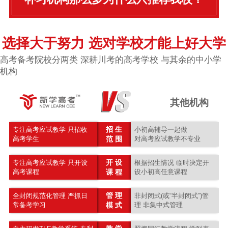
选择大于努力 选对学校才能上好大学
高考备考院校分两类 深耕川考的高考学校 与其余的中小学
机构
其他机构
招 生
专注高考应试教学 只招收
小初高辅导一起做
高考学生
范 围
对高考应试教学不专业
开 设
专注高考应试教学 只开设
根据招生情况 临时决定开
高考课程
课 程
设小初高任意课程
管 理
全封闭规范化管理 严抓日
非封闭式(或“半封闭式”)管
常备考学习
模 式
理 非集中式管理