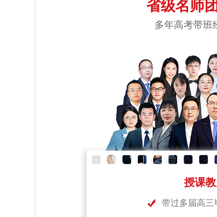
省级名师团
多年高考带班
授课教
带过多届高三