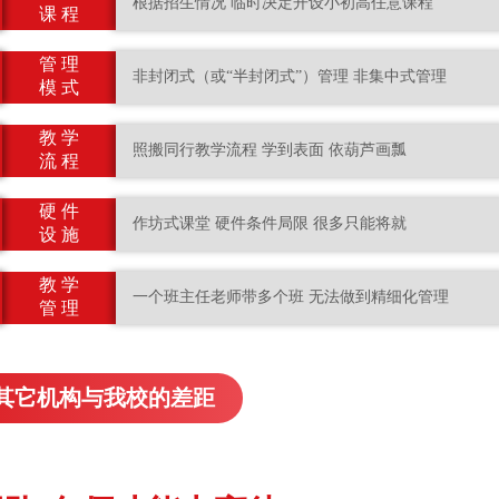
根据招生情况 临时决定开设小初高任意课程
课 程
管 理
非封闭式（或“半封闭式”）管理 非集中式管理
模 式
教 学
照搬同行教学流程 学到表面 依葫芦画瓢
流 程
硬 件
作坊式课堂 硬件条件局限 很多只能将就
设 施
教 学
一个班主任老师带多个班 无法做到精细化管理
管 理
其它机构与我校的差距