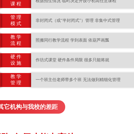
根据招生情况 临时决定开设小初高任意课程
课 程
管 理
非封闭式（或“半封闭式”）管理 非集中式管理
模 式
教 学
照搬同行教学流程 学到表面 依葫芦画瓢
流 程
硬 件
作坊式课堂 硬件条件局限 很多只能将就
设 施
教 学
一个班主任老师带多个班 无法做到精细化管理
管 理
其它机构与我校的差距