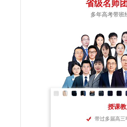
省级名师团
多年高考带班
授课教
带过多届高三