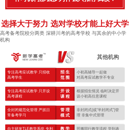
选择大于努力 选对学校才能上好大学
高考备考院校分两类 深耕川考的高考学校 与其余的中小学
机构
其他机构
招 生
专注高考应试教学 只招收
小初高辅导一起做
高考学生
范 围
对高考应试教学不专业
开 设
专注高考应试教学 只开设
根据招生情况 临时决定开
高考课程
课 程
设小初高任意课程
管 理
全封闭规范化管理 严抓日
非封闭式(或“半封闭式”)管
常备考学习
模 式
理 非集中式管理
教 学
自主研发TLE教学系统 专利
照搬同行教学流程 学到表