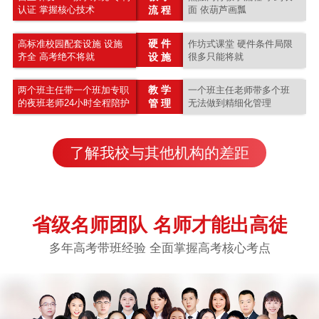
认证 掌握核心技术
流 程
面 依葫芦画瓢
硬 件
高标准校园配套设施 设施
作坊式课堂 硬件条件局限
齐全 高考绝不将就
设 施
很多只能将就
教 学
两个班主任带一个班加专职
一个班主任老师带多个班
的夜班老师24小时全程陪护
管 理
无法做到精细化管理
了解我校与其他机构的差距
省级名师团队 名师才能出高徒
多年高考带班经验 全面掌握高考核心考点