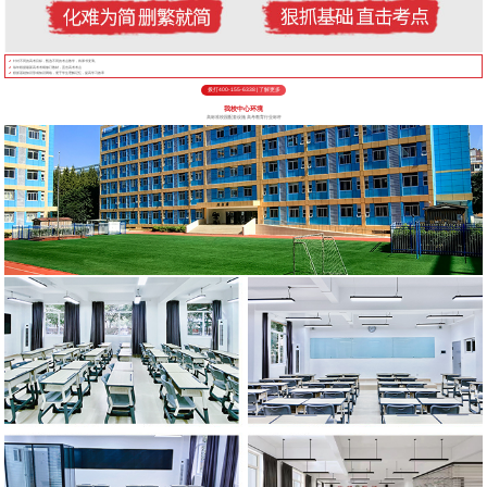
针对不同的高考目标，甄选不同的考点教学，将厚书变薄。
每年根据最新高考考纲修订教材，直击高考考点
狠抓基础知识形成知识网络，便于学生理解记忆，提高学习效率
拨打400-155-6338 | 了解更多
我校中心环境
高标准校园配套设施 高考教育行业标杆