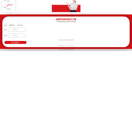
入学签订
辅导协议
不满意 换老
师
教学不满意
老师随时换
免费定制高考提升方案
您的选择将直接决定孩子高考的成败
选科：
物理组
化学组
姓名：
电话：
632
截止目前已有
人免费获取
新学高考郑重承诺，以上信息将严格保密
Copyright © 四川高考提分版权所有