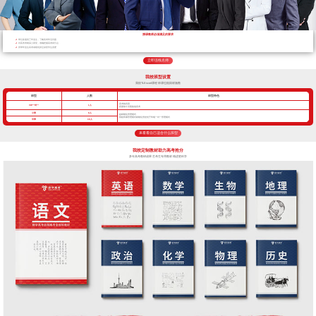
授课教师必须满足的要求
带过多届高三毕业生，了解高考常见问题
对高考考纲深入研究，准确把握高考得分点
所带毕业生高考成绩优异且深受学生喜爱
立即连线名师
我校班型设置
我校TLEscort课程 班课也能因材施教
班型
人数
班型特色
高考核武器
VIP一对一
1人
把握每寸光阴备战高考
小班
8人
超精细化管理模式
我校班课管理模式精细化管控优于常规一对一管理模式
中班
16人
来看看自己适合什么班型
我校定制教材助力高考抢分
多年高考教研成果 艺考生专用教材 精进更科学