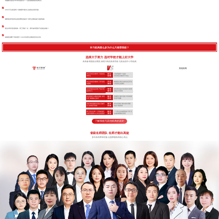
卓越教育复读升学率到底多高？一位陪读妈妈的亲身经历
400分可以复读吗？成都家长最关心的真实决策问题
德阳复读学校排名及收费情况如何？家长必看的提分选择指南
眉山封闭式复读机构：高三再拼一次，家长如何陪孩子走稳这条路？
成都复读哪个学校便宜？2026年家长必看的性价比对比
补习机构那么多为什么只推荐我校？
选择大于努力 选对学校才能上好大学
高考备考院校分两类 深耕川考的高考学校 与其余的中小学机构
其他机构
专注高考应试教学 只招收高
招 生
小初高辅导一起做
考学生
范 围
对高考应试教学不专业
专注高考应试教学 只开设高
开 设
根据招生情况 临时决定开设
考课程
课 程
小初高任意课程
全封闭规范化管理 严抓日常
管 理
非封闭式(或“半封闭式”)管理
备考学习
模 式
非集中式管理
自主研发TLE教学系统 专利
教 学
照搬同行教学流程 学到表面
认证 掌握核心技术
流 程
依葫芦画瓢
高标准校园配套设施 设施齐
硬 件
作坊式课堂 硬件条件局限
全 高考绝不将就
设 施
很多只能将就
两个班主任带一个班加专职
教 学
一个班主任老师带多个班 无
的夜班老师24小时全程陪护
管 理
法做到精细化管理
了解我校与其他机构的差距
省级名师团队 名师才能出高徒
多年高考带班经验 全面掌握高考核心考点