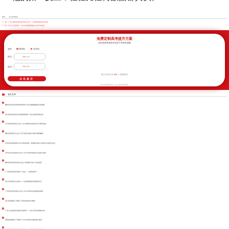
标签：
乐山高考复读
上一篇：
广安主城区高考复读学校怎么选？一位陪读妈妈的全年复盘
下一篇：
乐山公立复读班：2026年普通家庭最关心的升学选择
免费定制高考提升方案
您的选择将直接决定孩子高考的成败
选科：
物理组
化学组
姓名：
电话：
632
截止目前已有
人免费获取
新学高考郑重承诺，以上信息将严格保密
相关文章
攀枝花封闭式复读班如何帮孩子走出“越刷题越焦虑”的怪圈
四川复读学校性价比谁的账最划算？别让焦虑替你做决定
巴中复读班到底怎么选？2026届家长的真实对比与避坑指南
攀枝花复读班怎么选？高三复读生的提分真相与费用解析
自贡高考复读政策2026年落地详解：盐都家长最关心的条件与流程全在这
泸州文科生复读班怎么选？2026年家长最该关注的提分真相
攀枝花高考复读学校怎么选？陪读家长说出了真实差距
广元复读班里那些再拼一次的人，后来都怎样了
内江高考复读怎么报名？一位高四妈妈的完整流程手记
广安周边复读学校怎么选？2026年家长必须摸清的底牌
内江复读预算1万够吗？真实复读成本全解析
广安公办复读班到底值不值得读？一位高三家长的择校实录
绵阳复读费用10万够吗？2026年家长必看的提分规划