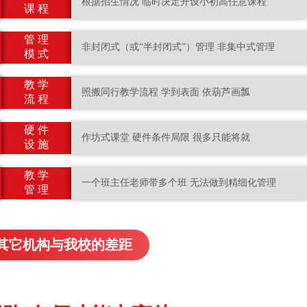
根据招生情况 临时决定开设小初高任意课程
课 程
管 理
非封闭式（或“半封闭式”）管理 非集中式管理
模 式
教 学
照搬同行教学流程 学到表面 依葫芦画瓢
流 程
硬 件
作坊式课堂 硬件条件局限 很多只能将就
设 施
教 学
一个班主任老师带多个班 无法做到精细化管理
管 理
其它机构与我校的差距