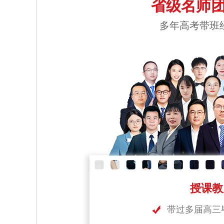
省级名师团
多年高考带班
授课教
带过多届高三