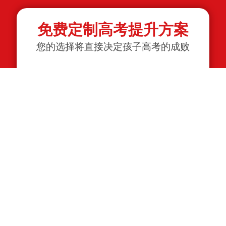
免费定制高考提升方案
您的选择将直接决定孩子高考的成败
选科：
物理组
化学组
姓名：
电话：
截止目前已有
人免费获取
632
新学高考郑重承诺，以上信息将严格保密