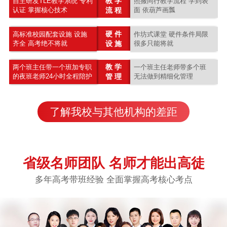
教 学
自主研发TLE教学系统 专利
照搬同行教学流程 学到表
认证 掌握核心技术
流 程
面 依葫芦画瓢
硬 件
高标准校园配套设施 设施
作坊式课堂 硬件条件局限
齐全 高考绝不将就
设 施
很多只能将就
教 学
两个班主任带一个班加专职
一个班主任老师带多个班
的夜班老师24小时全程陪护
管 理
无法做到精细化管理
了解我校与其他机构的差距
省级名师团队 名师才能出高徒
多年高考带班经验 全面掌握高考核心考点