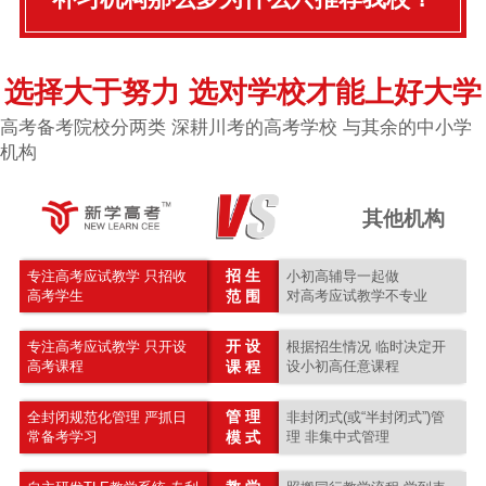
选择大于努力 选对学校才能上好大学
高考备考院校分两类 深耕川考的高考学校 与其余的中小学
机构
其他机构
招 生
专注高考应试教学 只招收
小初高辅导一起做
高考学生
范 围
对高考应试教学不专业
开 设
专注高考应试教学 只开设
根据招生情况 临时决定开
高考课程
课 程
设小初高任意课程
管 理
全封闭规范化管理 严抓日
非封闭式(或“半封闭式”)管
常备考学习
模 式
理 非集中式管理