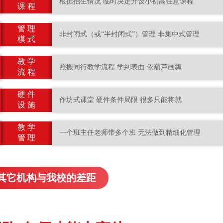
根据招生情况 临时决定开设小初高任意课程
课 程
管 理
非封闭式（或“半封闭式”）管理 非集中式管理
模 式
教 学
照搬同行教学流程 学到表面 依葫芦画瓢
流 程
硬 件
作坊式课堂 硬件条件局限 很多只能将就
设 施
教 学
一个班主任老师带多个班 无法做到精细化管理
管 理
其它机构与我校的差距