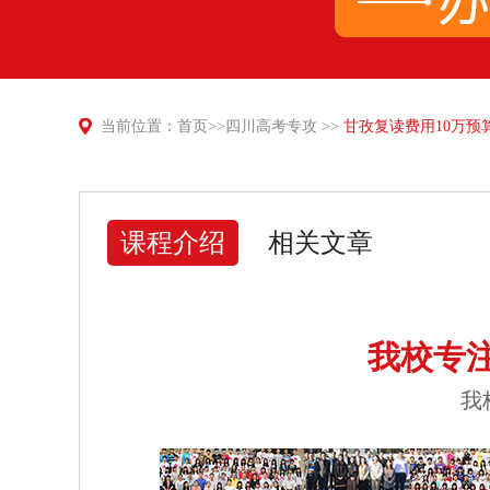
当前位置：
首页
>>
四川高考专攻
>>
甘孜复读费用10万预
课程介绍
相关文章
我校专
我