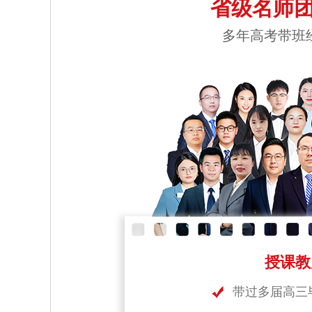
省级名师团
多年高考带班
授课教
带过多届高三