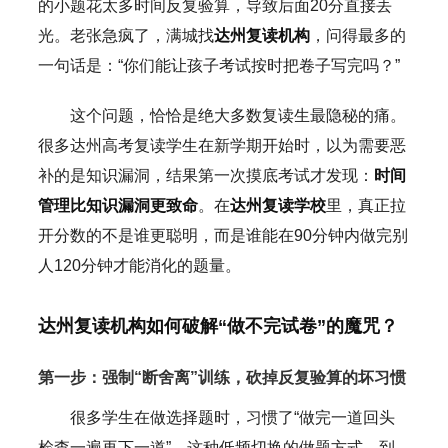
的小题花太多时间反复验算，导致后面20分直接丢
光。老张急疯了，满城找
达州复读机构
，问得最多的
一句话是：“你们能让孩子考试按时把卷子写完吗？”
这个问题，恰恰是绝大多数复读生最隐秘的痛。
很多达州高考复读学生在新学期开始时，以为需要恶
补的是知识漏洞，结果第一次摸底考试才发现：
时间
管理比知识漏洞更致命
。在
达州复读学校
里，真正拉
开分数的不是谁更聪明，而是谁能在90分钟内做完别
人120分钟才能消化的题量。
达州复读机构如何破解“做不完试卷”的魔咒？
第一步：强制“断舍离”训练，砍掉反复验算的坏习惯
很多学生在做选择题时，习惯了“做完一道回头
检查一遍再下一道”。这种低频切换的做题方式，到