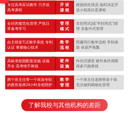
开 设
专注高考应试教学 只开设
根据招生情况 临时决定开
高考课程
课 程
设小初高任意课程
管 理
全封闭规范化管理 严抓日
非封闭式(或“半封闭式”)管
常备考学习
模 式
理 非集中式管理
教 学
自主研发TLE教学系统 专利
照搬同行教学流程 学到表
认证 掌握核心技术
流 程
面 依葫芦画瓢
硬 件
高标准校园配套设施 设施
作坊式课堂 硬件条件局限
齐全 高考绝不将就
设 施
很多只能将就
教 学
两个班主任带一个班加专职
一个班主任老师带多个班
的夜班老师24小时全程陪护
管 理
无法做到精细化管理
了解我校与其他机构的差距