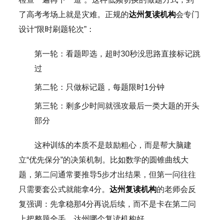
了高考考场上就是灾难。正规的
达州复读机构
会专门
设计“限时刷题轮次”：
第一轮：看题即选，超时30秒没思路直接标记跳
过
第二轮：只做标记题，每题限时1分钟
第三轮：剩多少时间就强攻最后一类大题的开头
部分
这种训练的本质不是鼓励粗心，而是帮大脑建
立“优先保分”的决策机制。比如数学的圆锥曲线大
题，第二问通常要推导5步才出结果，但第一问往往
只需要套公式就能拿4分。
达州复读机构
的老师会反
复强调：先拿稳那4分再说后续，而不是卡在第二问
上把整题全丢。达州哪个复读机构好