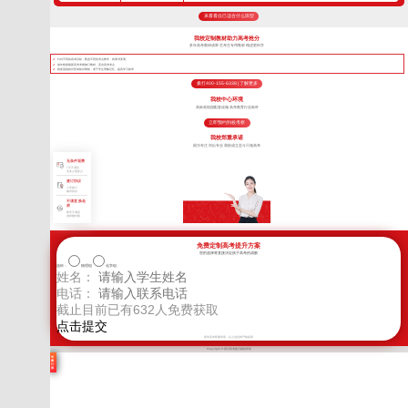
来看看自己适合什么班型
我校定制教材助力高考抢分
多年高考教研成果 艺考生专用教材 精进更科学
针对不同的高考目标，甄选不同的考点教学，将厚书变薄。
每年根据最新高考考纲修订教材，直击高考考点
狠抓基础知识形成知识网络，便于学生理解记忆，提高学习效率
拨打400-155-6338 | 了解更多
我校中心环境
高标准校园配套设施 高考教育行业标杆
立即预约到校考察
我校郑重承诺
因为专注 所以专业 我校成立至今只做高考
无条件退费
7天不满意
交多少退多少
签订协议
入学签订
辅导协议
不满意 换老
师
教学不满意
老师随时换
免费定制高考提升方案
您的选择将直接决定孩子高考的成败
选科：
物理组
化学组
姓名：
电话：
截止目前已有
632
人免费获取
新学高考郑重承诺，以上信息将严格保密
Copyright © 四川高考提分版权所有
学
费
计
算