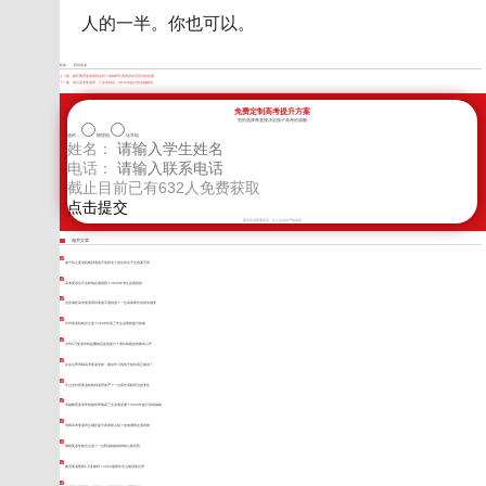
人的一半。你也可以。
标签：
阿坝复读
上一篇：
戴氏教育复读值得去吗？成都家长用真实经历告诉你答案
下一篇：
内江高考复读班：三诊失利后，2026年提分的关键路径
免费定制高考提升方案
您的选择将直接决定孩子高考的成败
选科：
物理组
化学组
姓名：
电话：
截止目前已有
632
人免费获取
新学高考郑重承诺，以上信息将严格保密
相关文章
遂宁私立复读机构到底值不值得去？差生和尖子生答案不同
高考复读会不会影响志愿填报？2026年考生必看真相
自贡城区高考复读班到底值不值得选？一位高四家长的真实感受
泸州复读机构怎么选？2026年高三学生必看的提分指南
泸州5万复读学校是圈钱还是真提分？理科刷题党的账本公开
在凉山寄宿制高考复读学校，被动学习的孩子如何真正破局？
乐山全封闭复读机构到底管多严？一位家长亲眼所见的变化
卓越教育复读学校如何帮助高三生实现逆袭？2026年提分真相揭秘
资阳高考复读班主城区提分真有那么猛？实地调研还原真相
德阳复读学校怎么选？一位陪读妈妈的择校心路历程
南充复读预算1万多够吗？2026届家长怎么规划更合理