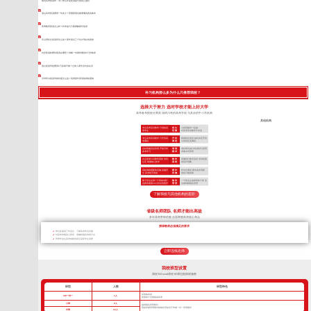
南充高考复读班：冷门考点才是复读提分的真正捷径
眉山高考复读费用一年多少？普通家庭也能看懂的真实账本
美博教育复读怎么样？科学提分方案缓解家长焦虑
乐山理科生复读班怎么选？家长踩过三个坑才明白的真相
自贡复读收费到底贵在哪里？拆解一份看得懂的补习价格表
眉山复读学校费用2万多够不够？过来人家长说句实在话
泸州民办复读学校到底怎么选？高四家长算清的择校逻辑
补习机构那么多为什么只推荐我校？
选择大于努力 选对学校才能上好大学
高考备考院校分两类 深耕川考的高考学校 与其余的中小学机构
其他机构
专注高考应试教学 只招收高
招 生
小初高辅导一起做
考学生
范 围
对高考应试教学不专业
专注高考应试教学 只开设高
开 设
根据招生情况 临时决定开设
考课程
课 程
小初高任意课程
全封闭规范化管理 严抓日常
管 理
非封闭式(或“半封闭式”)管理
备考学习
模 式
非集中式管理
自主研发TLE教学系统 专利
教 学
照搬同行教学流程 学到表面
认证 掌握核心技术
流 程
依葫芦画瓢
高标准校园配套设施 设施齐
硬 件
作坊式课堂 硬件条件局限
全 高考绝不将就
设 施
很多只能将就
两个班主任带一个班加专职
教 学
一个班主任老师带多个班 无
的夜班老师24小时全程陪护
管 理
法做到精细化管理
了解我校与其他机构的差距
省级名师团队 名师才能出高徒
多年高考带班经验 全面掌握高考核心考点
授课教师必须满足的要求
带过多届高三毕业生，了解高考常见问题
对高考考纲深入研究，准确把握高考得分点
所带毕业生高考成绩优异且深受学生喜爱
立即连线名师
我校班型设置
我校TLEscort课程 班课也能因材施教
班型
人数
班型特色
高考核武器
VIP一对一
1人
把握每寸光阴备战高考
小班
8人
超精细化管理模式
我校班课管理模式精细化管控优于常规一对一管理模式
中班
16人