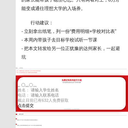
能变成通往理想大学的入场券。
行动建议：
- 立刻拿出纸笔，列一份“费用明细+学校对比表”
- 本周内带孩子去目标学校试听一节课
- 把本文转发给另一位正犹豫的达州家长，一起避
坑
标签：
达州复读
上一篇：
成都家长最关心的复读问题，电子科大附中复读班有答案
下一篇：
凉山复读学校怎么选？本地家长的真实考量指南
免费定制高考提升方案
您的选择将直接决定孩子高考的成败
选科：
物理组
化学组
姓名：
电话：
截止目前已有
632
人免费获取
新学高考郑重承诺，以上信息将严格保密
相关文章
复读10万可以吗？算清这笔账才知道钱该花在哪条路上
绵阳公立复读学费到底要花多少钱？2026年家长必看的费用明细