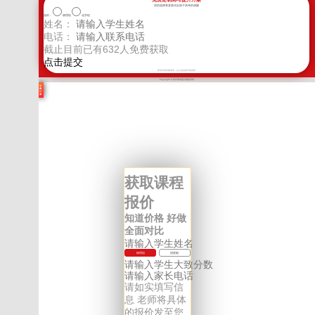
您的选择将直接决定孩子高考的成败
选科：
物理组
化学组
姓名：
电话：
截止目前已有
632
人免费获取
新学高考郑重承诺，以上信息将严格保密
Copyright © 四川高考提分版权所有
学
费
计
算
获取课程
报价
知道价格 好做
全面对比
物理组
历史组
请如实填写信
息 老师将具体
的报价发至您