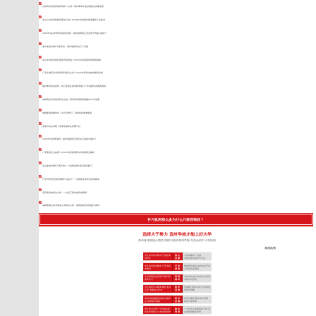
甘孜高考复读班值得再拼一次吗？回归课本才是后期提分的硬道理
凉山公办复读机构到底怎么选？2026年本地家长最该看的三条标准
2026年凉山封闭式高考复读班：如何选择真正适合孩子的提分路径？
遂宁复读学费1万多背后：家长最该问的三个问题
凉山文科复读班到底值不值得选？2026年高四家长的真实观察
广安主城区高考复读班到底怎么选？2026年家长必知的避坑真相
嘉祥教育复读咨询：高三复读生如何精准提分？本地家长必看的真相
成都周边高考复读班怎么选？用时间管理思维跑赢300天逆袭
成都复读机构排名：从9月到5月，我的真实备考复盘
复读可以走读吗？复读走读和住宿哪个好
2026年达州复读班：如何选择真正适合自己的提分路径？
广安复读怎么收费？2026年复读学费与学校费用全解析
凉山复读学费5万值不值？一位西昌家长算完账沉默了
巴中封闭式复读培训靠什么提分？一位高四生家长的实拍账本
宜宾复读效果怎么样：一位高三家长的真实观察
成都普通生高考复读上岸备考心得：用真实经历讲透提分密码
补习机构那么多为什么只推荐我校？
选择大于努力 选对学校才能上好大学
高考备考院校分两类 深耕川考的高考学校 与其余的中小学机构
其他机构
专注高考应试教学 只招收高
招 生
小初高辅导一起做
考学生
范 围
对高考应试教学不专业
专注高考应试教学 只开设高
开 设
根据招生情况 临时决定开设
考课程
课 程
小初高任意课程
全封闭规范化管理 严抓日常
管 理
非封闭式(或“半封闭式”)管理
备考学习
模 式
非集中式管理
自主研发TLE教学系统 专利
教 学
照搬同行教学流程 学到表面
认证 掌握核心技术
流 程
依葫芦画瓢
高标准校园配套设施 设施齐
硬 件
作坊式课堂 硬件条件局限
全 高考绝不将就
设 施
很多只能将就
两个班主任带一个班加专职
教 学
一个班主任老师带多个班 无
的夜班老师24小时全程陪护
管 理
法做到精细化管理