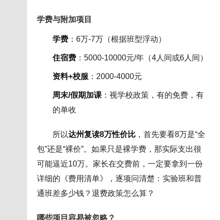
学费与附加项目
学费
：6万-7万（根据班型浮动）
住宿费
：5000-10000元/年（4人间或6人间）
资料+校服
：2000-4000元
周末/假期加课
：视学校政策，有的免费，有
的单收
所以
达州复读8万性价比
，首先要看8万是“全
包”还是“裸价”。如果只是裸学费，那实际支出很
可能逼近10万。家长在交费前，一定要拿到一份
详细的《费用清单》，逐项问清楚：实验班和普
通班差多少钱？退费政策怎么算？
哪些项目容易被忽略？