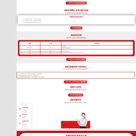
了解我校与其他机构的差距
省级名师团队 名师才能出高徒
多年高考带班经验 全面掌握高考核心考点
授课教师必须满足的要求
带过多届高三毕业生，了解高考常见问题
对高考考纲深入研究，准确把握高考得分点
所带毕业生高考成绩优异且深受学生喜爱
立即连线名师
我校班型设置
我校TLEscort课程 班课也能因材施教
班型
人数
班型特色
高考核武器
VIP一对一
1人
把握每寸光阴备战高考
小班
8人
超精细化管理模式
我校班课管理模式精细化管控优于常规一对一管理模式
中班
16人
来看看自己适合什么班型
我校定制教材助力高考抢分
多年高考教研成果 艺考生专用教材 精进更科学
针对不同的高考目标，甄选不同的考点教学，将厚书变薄。
每年根据最新高考考纲修订教材，直击高考考点
狠抓基础知识形成知识网络，便于学生理解记忆，提高学习效率
拨打400-155-6338 | 了解更多
我校中心环境
高标准校园配套设施 高考教育行业标杆
立即预约到校考察
我校郑重承诺
因为专注 所以专业 我校成立至今只做高考
无条件退费
7天不满意
交多少退多少
签订协议
入学签订
辅导协议
不满意 换老
师
教学不满意
老师随时换
免费定制高考提升方案