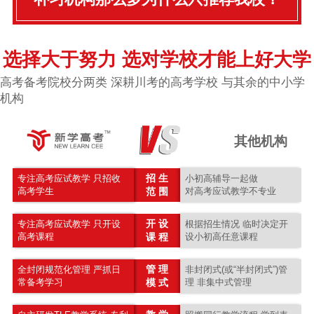
选择大于努力 选对学校才能上好大学
高考备考院校分两类 深耕川考的高考学校 与其余的中小学
机构
其他机构
招 生
专注高考应试教学 只招收
小初高辅导一起做
高考学生
范 围
对高考应试教学不专业
开 设
专注高考应试教学 只开设
根据招生情况 临时决定开
高考课程
课 程
设小初高任意课程
管 理
全封闭规范化管理 严抓日
非封闭式(或“半封闭式”)管
常备考学习
模 式
理 非集中式管理