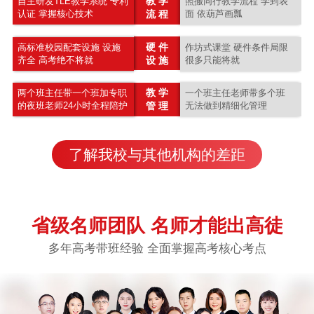
教 学
自主研发TLE教学系统 专利
照搬同行教学流程 学到表
认证 掌握核心技术
流 程
面 依葫芦画瓢
硬 件
高标准校园配套设施 设施
作坊式课堂 硬件条件局限
齐全 高考绝不将就
设 施
很多只能将就
教 学
两个班主任带一个班加专职
一个班主任老师带多个班
的夜班老师24小时全程陪护
管 理
无法做到精细化管理
了解我校与其他机构的差距
省级名师团队 名师才能出高徒
多年高考带班经验 全面掌握高考核心考点