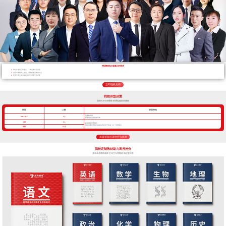
授课教师必须满足的要求
带过多届高三毕业生，了解高考常见问题
对高考考纲深入研究，准确把握高考得分点
所带毕业生高考成绩优异且深受学生喜爱
立即连线名师
我校班型设置
我校TLEscort课程 班课也能因材施教
班型
人数
班型特色
高考核武器
VIP一对一
1人
把握每寸光阴备战高考
小班
8人
超精细化管理模式
我校班课管理模式精细化管控优于常规一对一管理模式
中班
16人
来看看自己适合什么班型
我校定制教材助力高考抢分
多年高考教研成果 艺考生专用教材 精进更科学