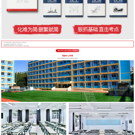
针对不同的高考目标，甄选不同的考点教学，将厚书变薄。
每年根据最新高考考纲修订教材，直击高考考点
狠抓基础知识形成知识网络，便于学生理解记忆，提高学习效率
拨打400-155-6338 | 了解更多
我校中心环境
高标准校园配套设施 高考教育行业标杆