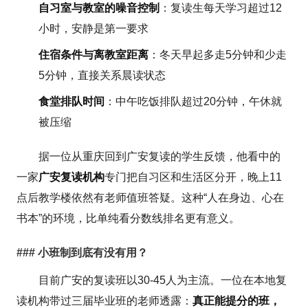
自习室与教室的噪音控制
：复读生每天学习超过12
小时，安静是第一要求
住宿条件与离教室距离
：冬天早起多走5分钟和少走
5分钟，直接关系晨读状态
食堂排队时间
：中午吃饭排队超过20分钟，午休就
被压缩
据一位从重庆回到广安复读的学生反馈，他看中的
一家
广安复读机构
专门把自习区和生活区分开，晚上11
点后教学楼依然有老师值班答疑。这种“人在身边、心在
书本”的环境，比单纯看分数线排名更有意义。
### 小班制到底有没有用？
目前广安的复读班以30-45人为主流。一位在本地复
读机构带过三届毕业班的老师透露：
真正能提分的班，