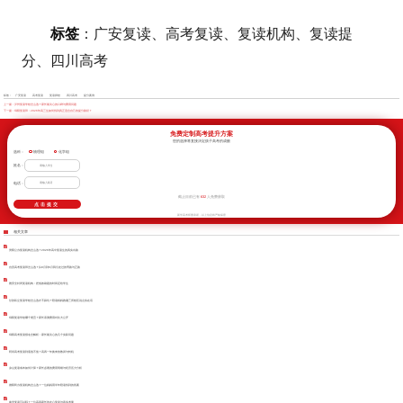
标签
：广安复读、高考复读、复读机构、复读提
分、四川高考
标签：
广安复读
高考复读
复读择校
四川高考
提分案例
上一篇：
泸州复读学校怎么选？家长最关心的口碑与费用问题
下一篇：
绵阳复读班：2026年高三生如何找到真正适合自己的提分路径？
免费定制高考提升方案
您的选择将直接决定孩子高考的成败
选科：
物理组
化学组
姓名：
电话：
632
截止目前已有
人免费获取
新学高考郑重承诺，以上信息将严格保密
相关文章
资阳公办复读机构怎么选？2026年高中复读生的真实出路
自贡高考复读班怎么选？从8月到6月我们走过的弯路与正路
雅安全封闭复读机构：把低效刷题的时间还给学生
甘孜私立复读学校怎么选才不踩坑？陪读妈妈跑遍三所校区说点实在话
绵阳复读学校哪个便宜？家长亲测费用对比大公开
绵阳高考复读报名全解析：家长最关心的几个实际问题
阿坝高考复读到底值不值？高四一年换来的教训与转机
凉山复读成本如何计算？家长必看的费用明细与经济压力分析
德阳民办复读机构怎么选？一位妈妈用半年陪读找到的答案
南充复读可以吗？一位高四家长的走心复盘与真实考量