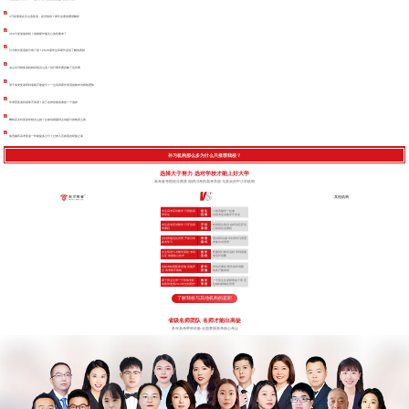
3万多预算在乐山选复读，是否值得？家长必看的费用解析
350分复读值得吗？成都家长最关心的答案来了
川大附中复读提分有门道？2026届学生和家长必须了解的真相
凉山全日制复读机构到底怎么选？别只看学费忽略了这件事
望子成龙复读班到底能不能提分？一位高四家长算清的账本与择校逻辑
学而思复读到底靠不靠谱？高三走神党最该看的一个选择
攀枝花文科复读学校怎么挑？从被动刷题到主动提分的蜕变之路
南充戴氏高考复读一年能提多少分？过来人压箱底的经验之谈
补习机构那么多为什么只推荐我校？
选择大于努力 选对学校才能上好大学
高考备考院校分两类 深耕川考的高考学校 与其余的中小学机构
其他机构
专注高考应试教学 只招收高
招 生
小初高辅导一起做
考学生
范 围
对高考应试教学不专业
专注高考应试教学 只开设高
开 设
根据招生情况 临时决定开设
考课程
课 程
小初高任意课程
全封闭规范化管理 严抓日常
管 理
非封闭式(或“半封闭式”)管理
备考学习
模 式
非集中式管理
自主研发TLE教学系统 专利
教 学
照搬同行教学流程 学到表面
认证 掌握核心技术
流 程
依葫芦画瓢
高标准校园配套设施 设施齐
硬 件
作坊式课堂 硬件条件局限
全 高考绝不将就
设 施
很多只能将就
两个班主任带一个班加专职
教 学
一个班主任老师带多个班 无
的夜班老师24小时全程陪护
管 理
法做到精细化管理
了解我校与其他机构的差距
省级名师团队 名师才能出高徒
多年高考带班经验 全面掌握高考核心考点