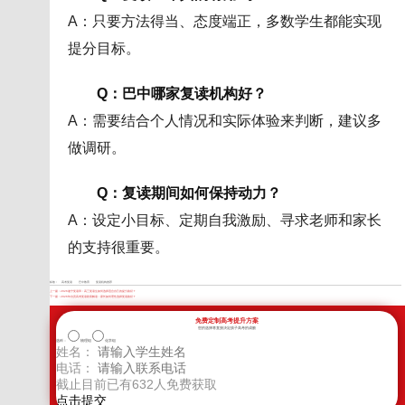
A：只要方法得当、态度端正，多数学生都能实现
提分目标。
Q：巴中哪家复读机构好？
A：需要结合个人情况和实际体验来判断，建议多
做调研。
Q：复读期间如何保持动力？
A：设定小目标、定期自我激励、寻求老师和家长
的支持很重要。
标签：
高考复读
巴中教育
复读机构推荐
上一篇：
2026遂宁复读班：高三复读生如何选择适合自己的提分路径？
下一篇：
2026年自贡高考复读政策解读：家长如何理性选择复读路径？
免费定制高考提升方案
您的选择将直接决定孩子高考的成败
选科：
物理组
化学组
姓名：
电话：
截止目前已有
632
人免费获取