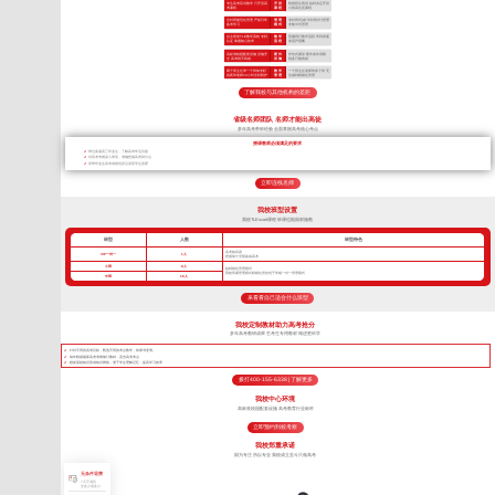
专注高考应试教学 只开设高
开 设
根据招生情况 临时决定开设
考课程
课 程
小初高任意课程
全封闭规范化管理 严抓日常
管 理
非封闭式(或“半封闭式”)管理
备考学习
模 式
非集中式管理
自主研发TLE教学系统 专利
教 学
照搬同行教学流程 学到表面
认证 掌握核心技术
流 程
依葫芦画瓢
高标准校园配套设施 设施齐
硬 件
作坊式课堂 硬件条件局限
全 高考绝不将就
设 施
很多只能将就
两个班主任带一个班加专职
教 学
一个班主任老师带多个班 无
的夜班老师24小时全程陪护
管 理
法做到精细化管理
了解我校与其他机构的差距
省级名师团队 名师才能出高徒
多年高考带班经验 全面掌握高考核心考点
授课教师必须满足的要求
带过多届高三毕业生，了解高考常见问题
对高考考纲深入研究，准确把握高考得分点
所带毕业生高考成绩优异且深受学生喜爱
立即连线名师
我校班型设置
我校TLEscort课程 班课也能因材施教
班型
人数
班型特色
高考核武器
VIP一对一
1人
把握每寸光阴备战高考
小班
8人
超精细化管理模式
我校班课管理模式精细化管控优于常规一对一管理模式
中班
16人
来看看自己适合什么班型
我校定制教材助力高考抢分
多年高考教研成果 艺考生专用教材 精进更科学
针对不同的高考目标，甄选不同的考点教学，将厚书变薄。
每年根据最新高考考纲修订教材，直击高考考点
狠抓基础知识形成知识网络，便于学生理解记忆，提高学习效率
拨打400-155-6338 | 了解更多
我校中心环境
高标准校园配套设施 高考教育行业标杆
立即预约到校考察
我校郑重承诺
因为专注 所以专业 我校成立至今只做高考
无条件退费
7天不满意
交多少退多少