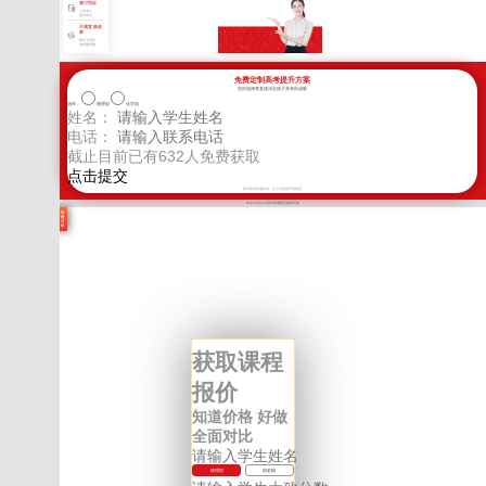
签订协议
入学签订
辅导协议
不满意 换老
师
教学不满意
老师随时换
免费定制高考提升方案
您的选择将直接决定孩子高考的成败
选科：
物理组
化学组
姓名：
电话：
截止目前已有
632
人免费获取
新学高考郑重承诺，以上信息将严格保密
Copyright © 四川高考提分版权所有
学
费
计
算
获取课程
报价
知道价格 好做
全面对比
物理组
历史组