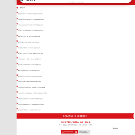
新学高考郑重承诺，以上信息将严格保密
相关文章
遂宁复读2万够吗？2026年家长如何合理规划经济与学习投入
宜宾复读学校排名前十怎么选？高三复读生和家长必看的避坑指南
内江公立复读机构真的比民办香吗？陪读家长算完这笔账沉默了
乐山城区高考复读学校如何选择？真实提分效果与适配场景分析
成实外教育复读提分：高三失分点解析与高效提分策略
攀枝花主城区高考复读，本地家长如何选对成才路径
凉山复读费用1万够吗？彝族家长亲历：这笔账要这样算
望子成龙复读学费多少？2026年高三复读生的费用与提分真相
内江高考复读费用一年多少钱？真实支出与提分逻辑解析
内江主城区复读班到底怎么选？高四家长亲测的避坑指南
遂宁3万复读学校到底贵不贵？提分停滞时家长该信什么
凉山复读收费多少才合理？家长必看的费用明细与避坑指南
甘孜文科复读学校怎么选？2025年复读生必看的提分指南
乐山全日制高考复读学校怎么选？2026年高三家长必看的实操指南
内江私立高考复读学校到底怎么选？一位陪读妈妈踩过的坑和攒下的经验
光亚学校复读收费明明白白？高三时间账与经济账的协同规划
2026年广安封闭式复读机构：高三学生如何选择高效备考环境？
达州复读预算5万够不够？一位高四家长的真实算账笔记
补习机构那么多为什么只推荐我校？
选择大于努力 选对学校才能上好大学
高考备考院校分两类 深耕川考的高考学校 与其余的中小学机构
其他机构
专注高考应试教学 只招收高
招 生
小初高辅导一起做
考学生
范 围
对高考应试教学不专业