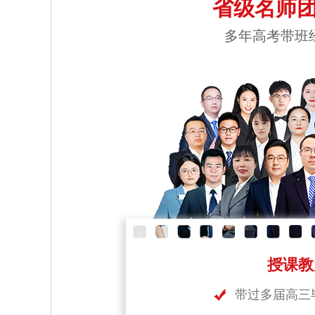
省级名师团
多年高考带班
授课教
带过多届高三