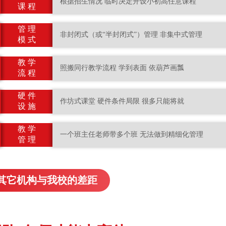
根据招生情况 临时决定开设小初高任意课程
课 程
管 理
非封闭式（或“半封闭式”）管理 非集中式管理
模 式
教 学
照搬同行教学流程 学到表面 依葫芦画瓢
流 程
硬 件
作坊式课堂 硬件条件局限 很多只能将就
设 施
教 学
一个班主任老师带多个班 无法做到精细化管理
管 理
其它机构与我校的差距