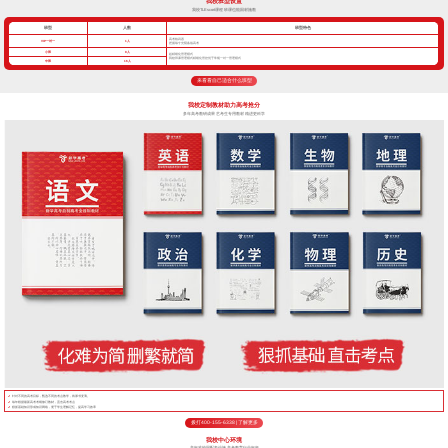
我校班型设置
我校TLEscort课程 班课也能因材施教
班型
人数
班型特色
高考核武器
VIP一对一
1人
把握每寸光阴备战高考
小班
8人
超精细化管理模式
我校班课管理模式精细化管控优于常规一对一管理模式
中班
16人
来看看自己适合什么班型
我校定制教材助力高考抢分
多年高考教研成果 艺考生专用教材 精进更科学
针对不同的高考目标，甄选不同的考点教学，将厚书变薄。
每年根据最新高考考纲修订教材，直击高考考点
狠抓基础知识形成知识网络，便于学生理解记忆，提高学习效率
拨打400-155-6338 | 了解更多
我校中心环境
高标准校园配套设施 高考教育行业标杆