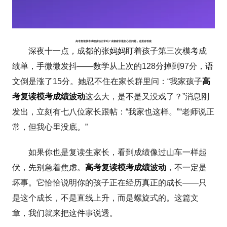
高考复读模考成绩波动正常吗？成都家长最担心的问题，这里有答案
深夜十一点，成都的张妈妈盯着孩子第三次模考成
绩单，手微微发抖——数学从上次的128分掉到97分，语
文倒是涨了15分。她忍不住在家长群里问：“我家孩子
高
考复读模考成绩波动
这么大，是不是又没戏了？”消息刚
发出，立刻有七八位家长跟帖：“我家也这样。”“老师说正
常，但我心里没底。”
如果你也是复读生家长，看到成绩像过山车一样起
伏，先别急着焦虑。
高考复读模考成绩波动
，不一定是
坏事。它恰恰说明你的孩子正在经历真正的成长——只
是这个成长，不是直线上升，而是螺旋式的。这篇文
章，我们就来把这件事说透。