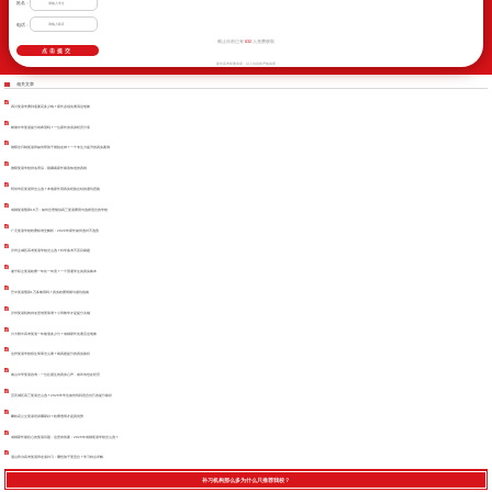
姓名：
电话：
632
截止目前已有
人免费获取
新学高考郑重承诺，以上信息将严格保密
相关文章
四川复读学费到底要花多少钱？家长必须先看清这笔账
树德中学复读提分有希望吗？一位家长的亲身经历分享
德阳全日制复读班如何帮孩子摆脱走神？一个专注力提升的真实案例
德阳复读学校排名背后，隐藏着家长最该知道的真相
阿坝市区复读班怎么选？本地家长用真实经验总结的避坑思路
成都复读预算10万：如何合理规划高三复读费用与选择适合的学校
广元复读学校收费标准全解析：2026年家长如何选对不选贵
泸州主城区高考复读学校怎么选？科学备考不盲目刷题
遂宁私立复读收费一年比一年贵？一个普通学生的真实账本
巴中复读预算1万多够用吗？真实收费明细与避坑指南
泸州复读机构排名里谁更靠谱？小班教学才是提分关键
川大附中高考复读一年能涨多少分？成都家长先看完这笔账
达州复读学校招生简章怎么看？刷真题提分的真实路径
南山中学复读咨询：一位往届生的真实心声，或许你也在经历
宜宾城区高三复读怎么选？2026年学生如何找到适合自己的提分路径
攀枝花公立复读培训哪家好？收费透明才是真优势
成都家长最担心的复读问题，这里有答案：2026年成都复读学校怎么选？
眉山民办高考复读班走读补习：哪些孩子更适合？学习特点详解
补习机构那么多为什么只推荐我校？