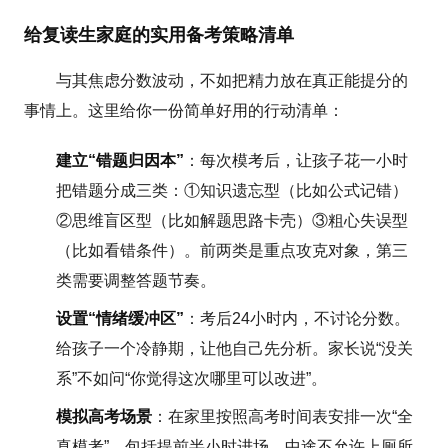
给复读生家庭的实用备考策略清单
与其焦虑分数波动，不如把精力放在真正能提分的
事情上。这里给你一份简单好用的行动清单：
建立“错题归因本”
：每次模考后，让孩子花一小时
把错题分成三类：①知识遗忘型（比如公式记错）
②思维盲区型（比如解题思路卡壳）③粗心失误型
（比如看错条件）。前两类是重点攻克对象，第三
类需要调整答题节奏。
设置“情绪缓冲区”
：考后24小时内，不讨论分数。
给孩子一个冷静期，让他自己先分析。家长说“没关
系”不如问“你觉得这次哪里可以改进”。
模拟高考场景
：在家里按照高考时间表安排一次“全
真模考”，包括提前半小时进场、中途不允许上厕所