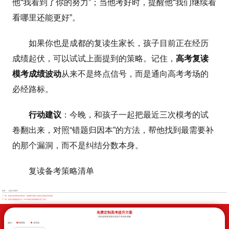
他“我看到了你的努力”；当他考好时，提醒他“我们继续看
看哪里还能更好”。
如果你也是成都的复读生家长，孩子目前正在经历
成绩起伏，可以试试上面提到的策略。记住，
高考复读
模考成绩波动
从来不是终点信号，而是通向高考考场的
必经路标。
行动建议
：今晚，和孩子一起把最近三次模考的试
卷翻出来，对照“错题归因本”的方法，帮他找到最需要补
的那个漏洞，而不是纠结分数本身。
复读备考策略清单
标签：
复读心理调节
上一篇：
复读生高考报名时间快到，成都家长最担心的报名问题这里有答案
下一篇：
复读生错题复盘方法：2026届考生模考错题分析三步走
免费定制高考提升方案
您的选择将直接决定孩子高考的成败
选科：
物理组
化学组