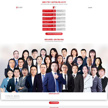
选择大于努力 选对学校才能上好大学
高考备考院校分两类 深耕川考的高考学校 与其余的中小学机构
其他机构
专注高考应试教学 只招收高
招 生
小初高辅导一起做
考学生
范 围
对高考应试教学不专业
专注高考应试教学 只开设高
开 设
根据招生情况 临时决定开设
考课程
课 程
小初高任意课程
全封闭规范化管理 严抓日常
管 理
非封闭式(或“半封闭式”)管理
备考学习
模 式
非集中式管理
自主研发TLE教学系统 专利
教 学
照搬同行教学流程 学到表面
认证 掌握核心技术
流 程
依葫芦画瓢
高标准校园配套设施 设施齐
硬 件
作坊式课堂 硬件条件局限
全 高考绝不将就
设 施
很多只能将就
两个班主任带一个班加专职
教 学
一个班主任老师带多个班 无
的夜班老师24小时全程陪护
管 理
法做到精细化管理
了解我校与其他机构的差距
省级名师团队 名师才能出高徒
多年高考带班经验 全面掌握高考核心考点
授课教师必须满足的要求
带过多届高三毕业生，了解高考常见问题
对高考考纲深入研究，准确把握高考得分点
所带毕业生高考成绩优异且深受学生喜爱
立即连线名师