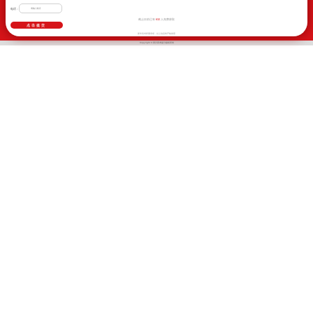
电话：
632
截止目前已有
人免费获取
新学高考郑重承诺，以上信息将严格保密
Copyright © 四川高考提分版权所有