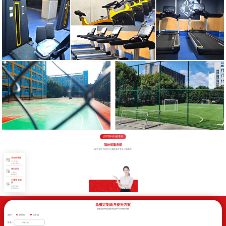
立即预约到校考察
我校郑重承诺
因为专注 所以专业 我校成立至今只做高考
无条件退费
7天不满意
交多少退多少
签订协议
入学签订
辅导协议
不满意 换老
师
教学不满意
老师随时换
免费定制高考提升方案
您的选择将直接决定孩子高考的成败
选科：
物理组
化学组
姓名：