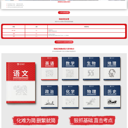
授课教师必须满足的要求
带过多届高三毕业生，了解高考常见问题
对高考考纲深入研究，准确把握高考得分点
所带毕业生高考成绩优异且深受学生喜爱
立即连线名师
我校班型设置
我校TLEscort课程 班课也能因材施教
班型
人数
班型特色
高考核武器
VIP一对一
1人
把握每寸光阴备战高考
小班
8人
超精细化管理模式
我校班课管理模式精细化管控优于常规一对一管理模式
中班
16人
来看看自己适合什么班型
我校定制教材助力高考抢分
多年高考教研成果 艺考生专用教材 精进更科学