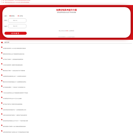
上一篇：
达州公立高考复读学校：2026年本地考生如何找到真正提分路径
下一篇：
资阳高考复读学校怎么选？2026年考生与家长的理性规划路径
免费定制高考提升方案
您的选择将直接决定孩子高考的成败
选科：
物理组
化学组
姓名：
电话：
632
截止目前已有
人免费获取
新学高考郑重承诺，以上信息将严格保密
相关文章
东辰国际有复读班吗？2026年四川绵阳高四家长亲测实录
德阳复读培训到底怎么选？陪读妈妈算清这笔账才踏实
内江复读2万多够吗？一位陪读妈妈算清的费用清单
川大附中复读靠谱吗？成都家长用真实数据说真相
攀枝花复读3万够吗？一位复读生的经济与学习双重考量
好老师教育复读成绩到底怎么样？一位高四家长的亲身经历
攀枝花市区高考复读到底提多少分？这笔费用账得先算明白
内江复读机构有哪些？一个高四生用一年时间摸清的门道
广安文科生复读班该怎么选？陪读妈妈看完成绩单终于不再焦虑
学大教育复读升学率怎么样？高三失分点全解析
遂宁复读8万够不够？高四家长算清这笔账再掏钱
自贡高考复读培训到底值不值？一位高四妈妈的择校心里话
甘孜民办复读培训值不值得选？一位藏区孩子的真实逆袭记录
南充复读学校咨询热线怎么打才不白打？一个电话问清提分底牌
雅安复读预算2万够用吗？过来人拆解各项花费的真实账本
自贡高考复读学校前十名到底怎么排？半年复盘发现这些坑不能踩