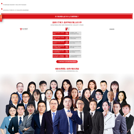
学大教育复读提分真的有效吗？高四生冲刺985的真实路径
自贡复读学校3万学费值不值？高三复读生和家长必看的费用解析
补习机构那么多为什么只推荐我校？
学
费
计
算
选择大于努力 选对学校才能上好大学
高考备考院校分两类 深耕川考的高考学校 与其余的中小学机构
其他机构
专注高考应试教学 只招收高
招 生
小初高辅导一起做
考学生
范 围
对高考应试教学不专业
专注高考应试教学 只开设高
开 设
根据招生情况 临时决定开设
考课程
课 程
小初高任意课程
全封闭规范化管理 严抓日常
管 理
非封闭式(或“半封闭式”)管理
备考学习
模 式
非集中式管理
自主研发TLE教学系统 专利
教 学
照搬同行教学流程 学到表面
认证 掌握核心技术
流 程
依葫芦画瓢
高标准校园配套设施 设施齐
硬 件
作坊式课堂 硬件条件局限
全 高考绝不将就
设 施
很多只能将就
两个班主任带一个班加专职
教 学
一个班主任老师带多个班 无
的夜班老师24小时全程陪护
管 理
法做到精细化管理
了解我校与其他机构的差距
省级名师团队 名师才能出高徒
多年高考带班经验 全面掌握高考核心考点