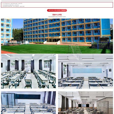
针对不同的高考目标，甄选不同的考点教学，将厚书变薄。
每年根据最新高考考纲修订教材，直击高考考点
狠抓基础知识形成知识网络，便于学生理解记忆，提高学习效率
拨打400-155-6338 | 了解更多
我校中心环境
高标准校园配套设施 高考教育行业标杆