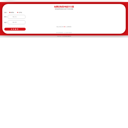
免费定制高考提升方案
您的选择将直接决定孩子高考的成败
选科：
物理组
化学组
姓名：
电话：
632
截止目前已有
人免费获取
新学高考郑重承诺，以上信息将严格保密
Copyright © 四川高考提分版权所有