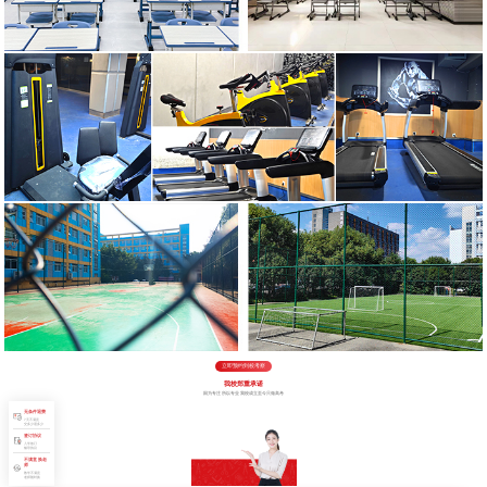
立即预约到校考察
我校郑重承诺
因为专注 所以专业 我校成立至今只做高考
无条件退费
7天不满意
交多少退多少
签订协议
入学签订
辅导协议
不满意 换老
师
教学不满意
老师随时换