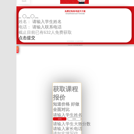
教学不满意
老师随时换
免费定制高考提升方案
您的选择将直接决定孩子高考的成败
选科：
物理组
化学组
姓名：
电话：
截止目前已有
632
人免费获取
新学高考郑重承诺，以上信息将严格保密
Copyright © 四川高考提分版权所有
学
费
计
算
获取课程
报价
知道价格 好做
全面对比
物理组
历史组
请如实填写信