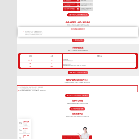
认证 掌握核心技术
流 程
依葫芦画瓢
高标准校园配套设施 设施齐
硬 件
作坊式课堂 硬件条件局限
全 高考绝不将就
设 施
很多只能将就
两个班主任带一个班加专职
教 学
一个班主任老师带多个班 无
的夜班老师24小时全程陪护
管 理
法做到精细化管理
了解我校与其他机构的差距
省级名师团队 名师才能出高徒
多年高考带班经验 全面掌握高考核心考点
授课教师必须满足的要求
带过多届高三毕业生，了解高考常见问题
对高考考纲深入研究，准确把握高考得分点
所带毕业生高考成绩优异且深受学生喜爱
立即连线名师
我校班型设置
我校TLEscort课程 班课也能因材施教
班型
人数
班型特色
高考核武器
VIP一对一
1人
把握每寸光阴备战高考
小班
8人
超精细化管理模式
我校班课管理模式精细化管控优于常规一对一管理模式
中班
16人
来看看自己适合什么班型
我校定制教材助力高考抢分
多年高考教研成果 艺考生专用教材 精进更科学
针对不同的高考目标，甄选不同的考点教学，将厚书变薄。
每年根据最新高考考纲修订教材，直击高考考点
狠抓基础知识形成知识网络，便于学生理解记忆，提高学习效率
拨打400-155-6338 | 了解更多
我校中心环境
高标准校园配套设施 高考教育行业标杆
立即预约到校考察
我校郑重承诺
因为专注 所以专业 我校成立至今只做高考
无条件退费
7天不满意
交多少退多少
签订协议
入学签订
辅导协议
不满意 换老
师