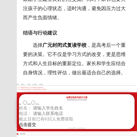
注孩子的心理状态，适时沟通，避免因压力过大
而产生负面情绪。
结语与行动建议
选择
广元封闭式复读学校
，是高考后一个重
要的决策。它不仅是学习方式的改变，更是思维
方式和人生目标的重新定位。家长和学生应结合
自身情况，理性评估，做出最适合自己的选择。
标签：
高考复读
广元教育
封闭式教学
复读选择
上一篇：
资阳复读学校怎么选？高三学生逆袭提分的真实经验分享
下一篇：
成都家长最纠结的复读问题：领川教育复读靠谱吗？这里有答案
免费定制高考提升方案
您的选择将直接决定孩子高考的成败
选科：
物理组
化学组
姓名：
电话：
截止目前已有
632
人免费获取
新学高考郑重承诺，以上信息将严格保密
相关文章