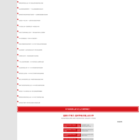
资阳复读班到底怎么选？高三复读生家长最该算清的几笔账
凉山复读机构收费透明吗？一个凉山妈妈跑遍西昌后的实话
嘉祥教育高考复读班到底值不值得报？一位成都陪读妈妈翻出真实账单
自贡复读一年多少钱？一位家长算出的真实开销清单
学大复读怎么样？基础薄弱生用一年摸清提分本质
甘孜高三复读时间轴怎么安排？一整年的备战节奏与心态调整录
350分复读能提多少？高考350分能复读吗？
复读生学籍能转到其他学校吗？2026年高三复读生的学籍转校指南
凉山复读便宜一点的学校真的存在吗？家长真实选择逻辑
从普通学生到985：我的复读逆袭985备考经验
广安公立复读学费全解析：2026年家长最关心的费用与选择
凉山复读学校多少钱一年？2026年陪读家长揭开真实账单
雅安复读怎么选学校：2026年高三复读家长的真实选择指南
南充公办高考复读班怎么选？本地家长最该知道的提分真相
成都2万多复读学校到底怎么选？2026年家长必须算清这笔账
南充复读一年总共要花多少钱？家长必看的费用明细解析
雅安附近高考复读学校怎么选？2025年高三复读班提分攻略
达州复读8万够吗？家长算完这笔账才发现差距在哪
补习机构那么多为什么只推荐我校？
选择大于努力 选对学校才能上好大学
高考备考院校分两类 深耕川考的高考学校 与其余的中小学机构
其他机构
专注高考应试教学 只招收高
招 生
小初高辅导一起做
考学生
范 围
对高考应试教学不专业
专注高考应试教学 只开设高
开 设
根据招生情况 临时决定开设
考课程
课 程
小初高任意课程
全封闭规范化管理 严抓日常
管 理
非封闭式(或“半封闭式”)管理
备考学习
模 式
非集中式管理
自主研发TLE教学系统 专利
教 学
照搬同行教学流程 学到表面