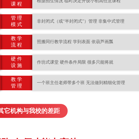
根据招生情况 临时决定开设小初高任意课程
课 程
管 理
非封闭式（或“半封闭式”）管理 非集中式管理
模 式
教 学
照搬同行教学流程 学到表面 依葫芦画瓢
流 程
硬 件
作坊式课堂 硬件条件局限 很多只能将就
设 施
教 学
一个班主任老师带多个班 无法做到精细化管理
管 理
其它机构与我校的差距