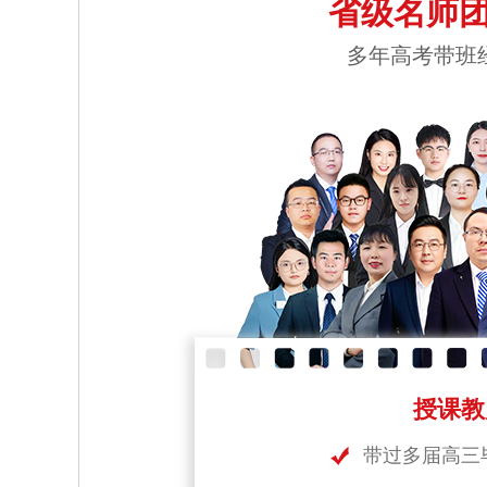
省级名师团
多年高考带班
授课教
带过多届高三