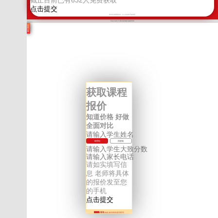
截止目前已有
632
人免费获取
新学高考郑重承诺，以上信息将严格保密
Copyright © 四川高考提分版权所有
学
费
计
算
获取课程
报价
知道价格 好做
全面对比
物理组
历史组
请如实填写信
息 老师将具体
的报价发至您
的手机
136****5945 30分钟前成功提交
136****5945 31分钟前成功提交