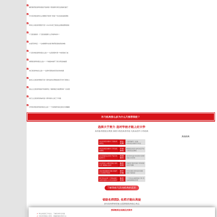
戴氏教育复读班到底值不值得报？陪读家长算完这笔账沉默了
巴中高考复读班怎么判断靠不靠谱？陪读一年总结的选择逻辑
阿坝公办复读学费贵不贵？2026年高三复读生必看的费用真相
广元复读政策：广元复读需要什么手续和条件？
从迷茫到笃定：一位成都家长在领川教育复读的真实体验
广元高考复读班到底怎么选？一位高四家长用一年摸清的门道
资阳复读班到底怎么选？一个错题本揭开了高分背后的秘密
内江复读学校怎么选？一位家长用真实经历告诉你答案
南充公立复读学费贵不贵？家长如何合理规划经济与学习双投入
眉山公立复读学校收不收插班生？最新规定与收费清单一次说透
内江公立复读培训如何选？家长最关心的三个问题
泸州高考复读学校到底怎么选？一个高四家长踩过的坑与清醒账
补习机构那么多为什么只推荐我校？
选择大于努力 选对学校才能上好大学
高考备考院校分两类 深耕川考的高考学校 与其余的中小学机构
其他机构
专注高考应试教学 只招收高
招 生
小初高辅导一起做
考学生
范 围
对高考应试教学不专业
专注高考应试教学 只开设高
开 设
根据招生情况 临时决定开设
考课程
课 程
小初高任意课程
全封闭规范化管理 严抓日常
管 理
非封闭式(或“半封闭式”)管理
备考学习
模 式
非集中式管理
自主研发TLE教学系统 专利
教 学
照搬同行教学流程 学到表面
认证 掌握核心技术
流 程
依葫芦画瓢
高标准校园配套设施 设施齐
硬 件
作坊式课堂 硬件条件局限
全 高考绝不将就
设 施
很多只能将就
两个班主任带一个班加专职
教 学
一个班主任老师带多个班 无
的夜班老师24小时全程陪护
管 理
法做到精细化管理
了解我校与其他机构的差距
省级名师团队 名师才能出高徒
多年高考带班经验 全面掌握高考核心考点
授课教师必须满足的要求
带过多届高三毕业生，了解高考常见问题
对高考考纲深入研究，准确把握高考得分点