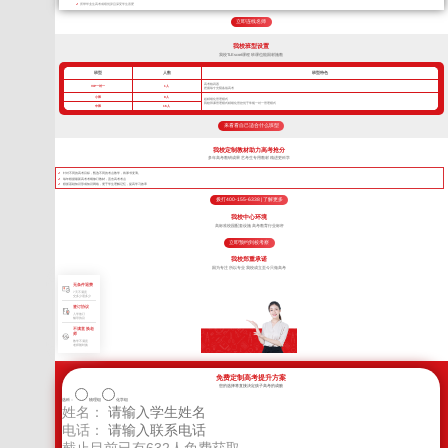
所带毕业生高考成绩优异且深受学生喜爱
立即连线名师
我校班型设置
我校TLEscort课程 班课也能因材施教
班型
人数
班型特色
高考核武器
VIP一对一
1人
把握每寸光阴备战高考
小班
8人
超精细化管理模式
我校班课管理模式精细化管控优于常规一对一管理模式
中班
16人
来看看自己适合什么班型
我校定制教材助力高考抢分
多年高考教研成果 艺考生专用教材 精进更科学
针对不同的高考目标，甄选不同的考点教学，将厚书变薄。
每年根据最新高考考纲修订教材，直击高考考点
狠抓基础知识形成知识网络，便于学生理解记忆，提高学习效率
拨打400-155-6338 | 了解更多
我校中心环境
高标准校园配套设施 高考教育行业标杆
立即预约到校考察
我校郑重承诺
因为专注 所以专业 我校成立至今只做高考
无条件退费
7天不满意
交多少退多少
签订协议
入学签订
辅导协议
不满意 换老
师
教学不满意
老师随时换
免费定制高考提升方案
您的选择将直接决定孩子高考的成败
选科：
物理组
化学组
姓名：
电话：