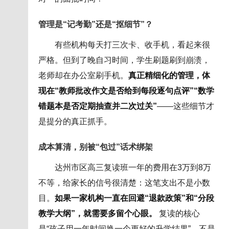
管理是“记考勤”还是“抠细节”？
有些机构每天打三次卡、收手机，看起来很
严格。但到了晚自习时间，学生刷题刷到崩溃，
老师却在办公室刷手机。
真正精细化的管理，体
现在“教师批改作文是否给到每段逐句点评”“数学
错题本是否定期抽查并二次过关”
——这些细节才
是提分的真正抓手。
成本算清，别被“包过”话术绑架
达州市区高三复读班一年的费用在3万到8万
不等，给家长的信号很清楚：这笔支出不是小数
目。
如果一家机构一直在回避“退款政策”和“分段
教学大纲”，就需要多留个心眼。
复读的核心
是“孩子用一年时间换一个更好的升学结果”，不是