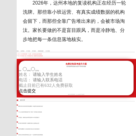
2026年，达州本地的复读机构正在经历一轮
洗牌。那些靠小班运营、有真实成绩数据的机构
会留下，而那些全靠广告堆出来的，会被市场淘
汰。家长要做的不是盲目跟风，而是冷静地、分
步地把每一条信息落地核实。
标签：
达州复读
高三复读
四川复读
复读机构选择
2026复读
上一篇：
2025阿坝复读班：马尔康、汶川复读生的备考新选择
下一篇：
四川复读1万多一年到底值不值？成都家长真实选择指南
免费定制高考提升方案
您的选择将直接决定孩子高考的成败
选科：
物理组
化学组
姓名：
电话：
截止目前已有
632
人免费获取
新学高考郑重承诺，以上信息将严格保密
相关文章
德阳封闭式高考复读班到底选哪家？本地家长的真实踩坑实录
广元公办复读学费到底贵不贵？陪读一年算清的几笔真实账
川内复读：成都考生如何理性选择2026年复读路径？
师大附中复读靠谱吗？成都家长最关心的真相在这里
复读学校哪家好？如何选到真正适合自己的复读机构？
自贡私立高考复读班到底怎么选？一位高四家长的真实择校路