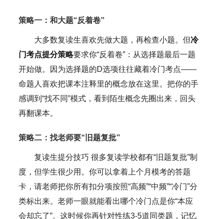
策略一：和大题“反着卷”
大多数复读生喜欢先做大题，再检查小题。但
冷
门考点提分策略
要求你“反着卷”：从选择题最后一题
开始做。因为选择题的D选项往往藏着冷门考点——
命题人喜欢把课本注释里的概念放在这里。把你的手
感调到“找不同”模式，看到陌生概念先圈出来，回头
再翻课本。
策略二：找老师要“旧题复批”
复读生提分技巧 很多复读学校都有“旧题复批”制
度，但学生很少用。你可以拿着上个月模考的答题
卡，请老师把你所有扣分项按照“高频”“中频”“冷门”分
类标出来。老师一眼就能看出哪个冷门点是你“本应
会却忘了”。这时候你再针对性练3-5道同类题，记忆