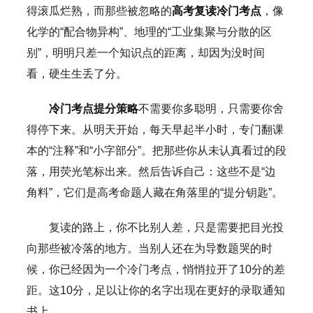
得滚瓜烂熟，而那些被忽略的
高考复读冷门考点
，像
化学的“配合物异构”、地理的“工业集聚与分散的区
别”，明明只差一个知识点的距离，却因为没时间
看，硬生生丢了分。
冷门考点提分策略
不需要你多聪明，只需要你舍
得停下来。从明天开始，每天早起半小时，专门翻课
本的“注释”和“小字部分”。把那些你从未认真看过的段
落，用荧光笔标出来。然后告诉自己：这些不是“边
角料”，它们是高考命题人藏在角落里的“提分钥匙”。
复读的路上，你不比别人差，只是需要把目光投
向那些被冷落的地方。当别人还在为导数题哭的时
候，你已经因为一个冷门考点，悄悄拉开了10分的差
距。这10分，足以让你的名字出现在更好的录取通知
书上。