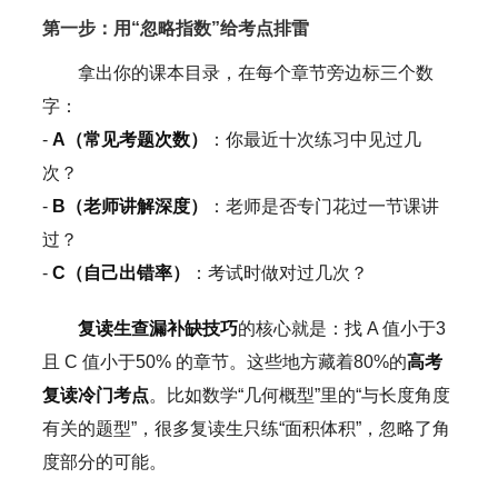
第一步：用“忽略指数”给考点排雷
拿出你的课本目录，在每个章节旁边标三个数
字：
-
A（常见考题次数）
：你最近十次练习中见过几
次？
-
B（老师讲解深度）
：老师是否专门花过一节课讲
过？
-
C（自己出错率）
：考试时做对过几次？
复读生查漏补缺技巧
的核心就是：找 A 值小于3
且 C 值小于50% 的章节。这些地方藏着80%的
高考
复读冷门考点
。比如数学“几何概型”里的“与长度角度
有关的题型”，很多复读生只练“面积体积”，忽略了角
度部分的可能。