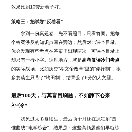
效果比刷10套新卷子好。
策略三：把试卷“反着看”
拿到一份真题卷，先不看题目，只看答案。把每
个答案涉及的知识点写在旁边，然后对比课本目录。
你会发现有些考点在答案里出现两次，可课本目录上
却只有一行小字。这种地方，就是
高考复读冷门考点
的实际战场。比如历史“孝文帝改革”里的“俸禄制”，很
多复读生只背了“均田制”，结果丢了6分的人文题。
最后100天，与其盲目刷题，不如静下心来
补“冷”
我见过太多复读生，最后两个月还在疯狂刷“圆
锥曲线”“电学综合”。结果是：这些高频题他们早就练