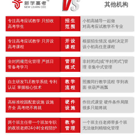
其他机构
招 生
专注高考应试教学 只招收
小初高辅导一起做
高考学生
范 围
对高考应试教学不专业
开 设
专注高考应试教学 只开设
根据招生情况 临时决定开
高考课程
课 程
设小初高任意课程
管 理
全封闭规范化管理 严抓日
非封闭式(或“半封闭式”)管
常备考学习
模 式
理 非集中式管理
教 学
自主研发TLE教学系统 专利
照搬同行教学流程 学到表
认证 掌握核心技术
流 程
面 依葫芦画瓢
硬 件
高标准校园配套设施 设施
作坊式课堂 硬件条件局限
齐全 高考绝不将就
设 施
很多只能将就
教 学
两个班主任带一个班加专职
一个班主任老师带多个班
的夜班老师24小时全程陪护
管 理
无法做到精细化管理