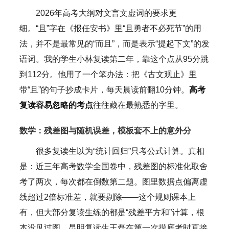
2026年高考大纲对文言文虚词的要求更
细。“且”字在《报任安书》里“且勇者不必死节”的用
法，并不是最常见的“而且”，而是表示“提起下文”的发
语词。我的学生小林复读第二年，靠这个点从95分跳
到112分。他用了一个笨办法：把《古文观止》里
带“且”的句子抄成卡片，每天晨读前翻10分钟。
高考
复读容易忽略的考点
往往藏在最熟悉的字里。
数学：残差图与随机误差，模板套不上的意外分
很多复读生以为“统计回归”只考公式计算。真相
是：近三年高考数学全国卷中，残差图的标准化取舍
考了两次，每次都在倒数第二题。图里数据点偏离虚
线超过2倍标准差，就要剔除——这个规则课本上
有，但大部分复读生练的都是“残差平方和”计算，根
本没见过图。昆明复读生王磊在第一次摸底考时直接