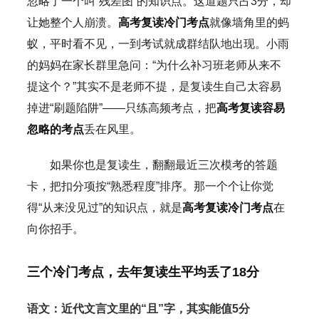
忽略了一个叫“残差图”的知识点。这道题只占3分，却
让她整个人崩溃。
高考复读冷门考点
就像墙角里的蚂
蚁，平时看不见，一到考试就成群结队地出现。小雨
的妈妈在家长群里急问：“为什么补习班老师从来不
提这个？”其实不是老师不提，是复读生自己太容易
掉进“刷题陷阱”——只练高频考点，把
高考复读容易
忽略的考点
丢在风里。
如果你也是复读生，翻翻最近三次模考的答题
卡，把扣分项按“熟悉程度”排序。那一个个让你觉
得“从来没见过”的知识点，就是
高考复读冷门考点
在
向你招手。
三个冷门考点，去年复读生平均丢了18分
语文：近代文言文里的“且”字，其实能值5分