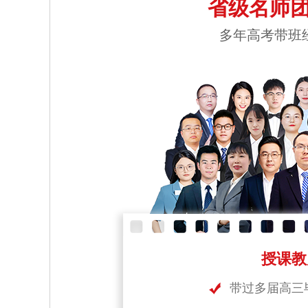
省级名师团
多年高考带班
授课教
带过多届高三