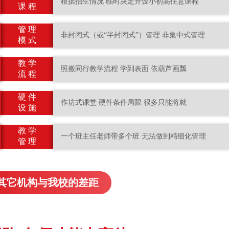
根据招生情况 临时决定开设小初高任意课程
课 程
管 理
非封闭式（或“半封闭式”）管理 非集中式管理
模 式
教 学
照搬同行教学流程 学到表面 依葫芦画瓢
流 程
硬 件
作坊式课堂 硬件条件局限 很多只能将就
设 施
教 学
一个班主任老师带多个班 无法做到精细化管理
管 理
其它机构与我校的差距