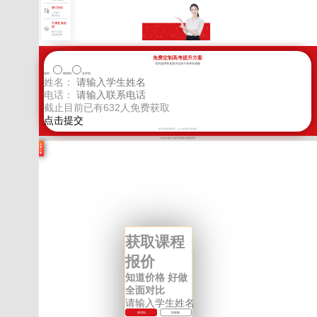
交多少退多少
签订协议
入学签订
辅导协议
不满意 换老
师
教学不满意
老师随时换
免费定制高考提升方案
您的选择将直接决定孩子高考的成败
选科：
物理组
化学组
姓名：
电话：
截止目前已有
632
人免费获取
新学高考郑重承诺，以上信息将严格保密
Copyright © 四川高考提分版权所有
学
费
计
算
获取课程
报价
知道价格 好做
全面对比
物理组
历史组