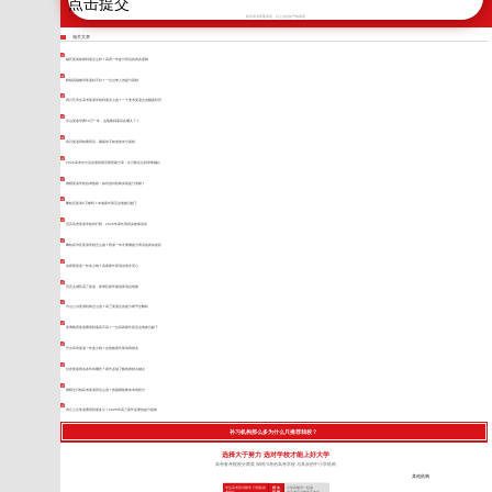
新学高考郑重承诺，以上信息将严格保密
相关文章
戴氏复读效果到底怎么样？高四一年提分背后的真实逻辑
精锐高端辅导复读好不好？一位过来人的提分真相
四川艺术生高考复读学校到底怎么选？一个美术复读生的翻盘经历
乐山复读学费10万一年，这笔账到底花在哪儿了？
四川复读班收费背后，藏着你不知道的失分真相
2026高考出分后志愿填报完整思路分享：从分数定位到录取确认
德阳复读学校咨询热线：如何选对机构实现提分突破？
攀枝花复读5万够吗？本地家长算完这笔账沉默了
宜宾高考复读学校排行榜，2026年家长用真实效果说话
攀枝花市区复读学校怎么挑？陪读一年才看懂提分背后的真实差距
名师荟复读一年多少钱？高四家长算清这笔才安心
宜宾主城区高三复读，翠屏区家长最该算清这笔账
乐山公办复读机构怎么选？高三复读生的提分细节全解析
美博教育复读费用到底高不高？一位高四家长算完这笔账沉默了
巴中高考复读一年多少钱？这笔账家长算清再报名
甘孜复读报名条件有哪些？家长必须了解的择校关键点
德阳全日制高考复读班怎么选？答题模板教你考场抢分
内江公立复读费用到底多少？2026年高三家长必看的提分指南
补习机构那么多为什么只推荐我校？
选择大于努力 选对学校才能上好大学
高考备考院校分两类 深耕川考的高考学校 与其余的中小学机构
其他机构
专注高考应试教学 只招收高
招 生
小初高辅导一起做
考学生
范 围
对高考应试教学不专业