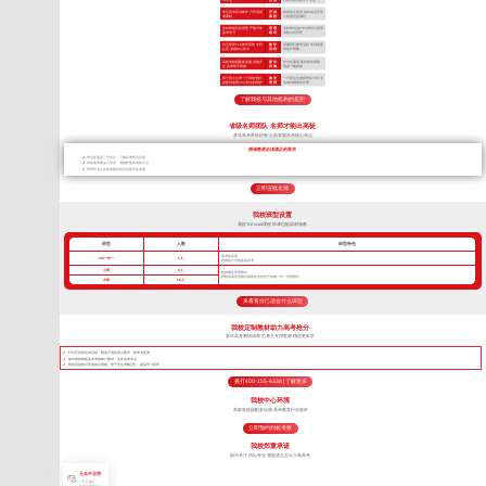
专注高考应试教学 只开设高
开 设
根据招生情况 临时决定开设
考课程
课 程
小初高任意课程
全封闭规范化管理 严抓日常
管 理
非封闭式(或“半封闭式”)管理
备考学习
模 式
非集中式管理
自主研发TLE教学系统 专利
教 学
照搬同行教学流程 学到表面
认证 掌握核心技术
流 程
依葫芦画瓢
高标准校园配套设施 设施齐
硬 件
作坊式课堂 硬件条件局限
全 高考绝不将就
设 施
很多只能将就
两个班主任带一个班加专职
教 学
一个班主任老师带多个班 无
的夜班老师24小时全程陪护
管 理
法做到精细化管理
了解我校与其他机构的差距
省级名师团队 名师才能出高徒
多年高考带班经验 全面掌握高考核心考点
授课教师必须满足的要求
带过多届高三毕业生，了解高考常见问题
对高考考纲深入研究，准确把握高考得分点
所带毕业生高考成绩优异且深受学生喜爱
立即连线名师
我校班型设置
我校TLEscort课程 班课也能因材施教
班型
人数
班型特色
高考核武器
VIP一对一
1人
把握每寸光阴备战高考
小班
8人
超精细化管理模式
我校班课管理模式精细化管控优于常规一对一管理模式
中班
16人
来看看自己适合什么班型
我校定制教材助力高考抢分
多年高考教研成果 艺考生专用教材 精进更科学
针对不同的高考目标，甄选不同的考点教学，将厚书变薄。
每年根据最新高考考纲修订教材，直击高考考点
狠抓基础知识形成知识网络，便于学生理解记忆，提高学习效率
拨打400-155-6338 | 了解更多
我校中心环境
高标准校园配套设施 高考教育行业标杆
立即预约到校考察
我校郑重承诺
因为专注 所以专业 我校成立至今只做高考
无条件退费
7天不满意