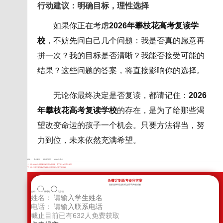
行动建议：明确目标，理性选择
如果你正在考虑
2026年攀枝花高考复读学
校
，不妨先问自己几个问题：我是否真的愿意再
拼一次？我的目标是否清晰？我能否接受可能的
结果？这些问题的答案，将直接影响你的选择。
无论你最终决定是否复读，都请记住：
2026
年攀枝花高考复读学校
的存在，是为了给那些渴
望改变命运的孩子一个机会。只要方法得当，努
力到位，未来依然充满希望。
标签：
高考复读
攀枝花教育
2026年高考
上一篇：
2026年德阳复读辅导班选择指南：高三学生如何理性决策
下一篇：
资阳复读预算2万够吗？费用明细与分配方案详解
免费定制高考提升方案
您的选择将直接决定孩子高考的成败
选科：
物理组
化学组
姓名：
电话：
截止目前已有
632
人免费获取