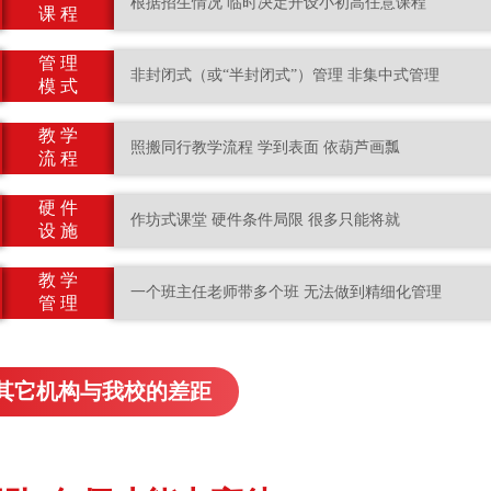
根据招生情况 临时决定开设小初高任意课程
课 程
管 理
非封闭式（或“半封闭式”）管理 非集中式管理
模 式
教 学
照搬同行教学流程 学到表面 依葫芦画瓢
流 程
硬 件
作坊式课堂 硬件条件局限 很多只能将就
设 施
教 学
一个班主任老师带多个班 无法做到精细化管理
管 理
其它机构与我校的差距