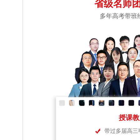
省级名师团
多年高考带班
授课教
带过多届高三