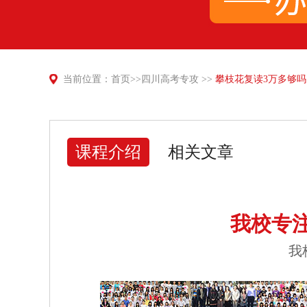
当前位置：
首页
>>
四川高考专攻
>>
攀枝花复读3万多够
课程介绍
相关文章
我校专
我