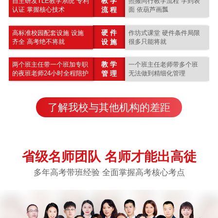
教 学
自主研发TLE教学系统 专利
照搬同行教学流程 学到表
认证 掌握核心技术
流 程
面 依葫芦画瓢
硬 件
高标准校园配套设施 设施
作坊式课堂 硬件条件局限
齐全 高考绝不将就
设 施
很多只能将就
教 学
两个班主任带一个班加专职
一个班主任老师带多个班
的夜班老师24小时全程陪护
管 理
无法做到精细化管理
了解我校与其他机构的差距
省级名师团队 名师才能出高徒
多年高考带班经验 全面掌握高考核心考点