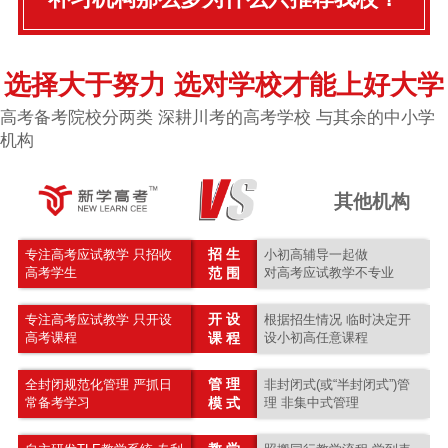
选择大于努力 选对学校才能上好大学
高考备考院校分两类 深耕川考的高考学校 与其余的中小学
机构
其他机构
招 生
专注高考应试教学 只招收
小初高辅导一起做
高考学生
范 围
对高考应试教学不专业
开 设
专注高考应试教学 只开设
根据招生情况 临时决定开
高考课程
课 程
设小初高任意课程
管 理
全封闭规范化管理 严抓日
非封闭式(或“半封闭式”)管
常备考学习
模 式
理 非集中式管理