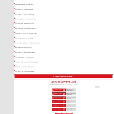
京翰教育复读收费明细全解析，家长如何选班不踩坑？
自贡高考复读班怎么选？2026届家长必看的择校真相
泸州全封闭复读班待一年能涨多少？这笔账越早算清越好
阿坝全封闭复读班到底多严？家长陪读三个月看到的管理真相
四川复读学校收费排名，成都家长选校避坑指南2026版
德阳复读学校收费对比：一位家长实地跑完12家后的理性账本
自贡高考复读学校排行榜靠什么定？提分账本里师资才是定盘星
南充文科高考复读这条路，什么样的学生才能真正提分
2025泸州高考复读学校到底怎么选？一位高四家长的选校实录与提分真相
德阳高考复读如何选择？一位家长的亲身经历分享
绵阳中学复读值得去吗？刷真题提分的真实效果与避坑指南
广元附近复读学校真实摸底：一位高三班主任的择校手记
成都复读预算10万：如何合理规划高三复读费用与选择适合的学校
资阳高考复读学校怎么选？家长最关心的三个真实问题
乐山复读班怎么选？高三复读生的提分真相与选择逻辑
补习机构那么多为什么只推荐我校？
选择大于努力 选对学校才能上好大学
高考备考院校分两类 深耕川考的高考学校 与其余的中小学机构
其他机构
专注高考应试教学 只招收高
招 生
小初高辅导一起做
考学生
范 围
对高考应试教学不专业
专注高考应试教学 只开设高
开 设
根据招生情况 临时决定开设
考课程
课 程
小初高任意课程
全封闭规范化管理 严抓日常
管 理
非封闭式(或“半封闭式”)管理
备考学习
模 式
非集中式管理
自主研发TLE教学系统 专利
教 学
照搬同行教学流程 学到表面
认证 掌握核心技术
流 程
依葫芦画瓢
高标准校园配套设施 设施齐
硬 件
作坊式课堂 硬件条件局限
全 高考绝不将就
设 施
很多只能将就
两个班主任带一个班加专职
教 学
一个班主任老师带多个班 无
的夜班老师24小时全程陪护
管 理
法做到精细化管理
了解我校与其他机构的差距