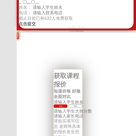
选科：
物理组
化学组
姓名：
电话：
截止目前已有
632
人免费获取
新学高考郑重承诺，以上信息将严格保密
Copyright © 四川高考提分版权所有
学
费
计
算
获取课程
报价
知道价格 好做
全面对比
物理组
历史组
请如实填写信
息 老师将具体
的报价发至您