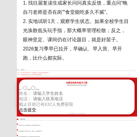
1. 找往届复读生或家长问问真实反馈，重点问“晚
自习老师是否在岗”“食堂能吃多久不腻”。
2. 实地试听1天，观察学生状态。如果全校学生目
光涣散低头玩手指，那大概率管理松散；反之，
眼神坚定、课间仍在讨论题目，就是好苗子。
2026复习季早已拉开，早确认、早入营、早开
跑，比什么都实际。
标签：
德阳复读
上一篇：
2026遂宁高考复读学校：从焦虑到突破，这份复读班选择指南请收好
下一篇：
甘孜复读机构怎么选？2026年复读班真实避坑指南
免费定制高考提升方案
您的选择将直接决定孩子高考的成败
选科：
物理组
化学组
姓名：
电话：
截止目前已有
632
人免费获取
新学高考郑重承诺，以上信息将严格保密
相关文章
达州复读可以吗？别急着报班，先听听家长圈的真心话
达州复读预算1万多够吗？自学、网课、补习到底选哪个值
凉山全封闭复读培训：2026年家长如何选对提分环境