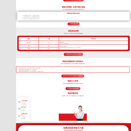
省级名师团队 名师才能出高徒
多年高考带班经验 全面掌握高考核心考点
授课教师必须满足的要求
带过多届高三毕业生，了解高考常见问题
对高考考纲深入研究，准确把握高考得分点
所带毕业生高考成绩优异且深受学生喜爱
立即连线名师
我校班型设置
我校TLEscort课程 班课也能因材施教
班型
人数
班型特色
高考核武器
VIP一对一
1人
把握每寸光阴备战高考
小班
8人
超精细化管理模式
我校班课管理模式精细化管控优于常规一对一管理模式
中班
16人
来看看自己适合什么班型
我校定制教材助力高考抢分
多年高考教研成果 艺考生专用教材 精进更科学
针对不同的高考目标，甄选不同的考点教学，将厚书变薄。
每年根据最新高考考纲修订教材，直击高考考点
狠抓基础知识形成知识网络，便于学生理解记忆，提高学习效率
拨打400-155-6338 | 了解更多
我校中心环境
高标准校园配套设施 高考教育行业标杆
立即预约到校考察
我校郑重承诺
因为专注 所以专业 我校成立至今只做高考
无条件退费
7天不满意
交多少退多少
签订协议
入学签订
辅导协议
不满意 换老
师
教学不满意
老师随时换
免费定制高考提升方案
您的选择将直接决定孩子高考的成败