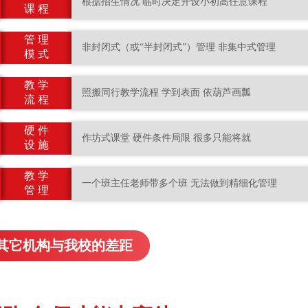
根据招生情况 临时决定开设小初高任意课程
课 程
管 理
非封闭式（或“半封闭式”）管理 非集中式管理
模 式
教 学
照搬同行教学流程 学到表面 依葫芦画瓢
流 程
硬 件
作坊式课堂 硬件条件局限 很多只能将就
设 施
教 学
一个班主任老师带多个班 无法做到精细化管理
管 理
其它机构与我校的差距