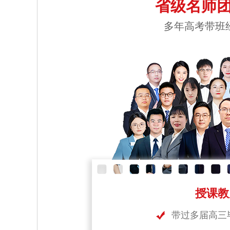
省级名师团
多年高考带班
授课教
带过多届高三