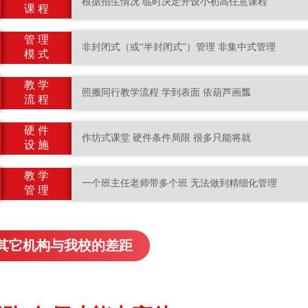
根据招生情况 临时决定开设小初高任意课程
课 程
管 理
非封闭式（或“半封闭式”）管理 非集中式管理
模 式
教 学
照搬同行教学流程 学到表面 依葫芦画瓢
流 程
硬 件
作坊式课堂 硬件条件局限 很多只能将就
设 施
教 学
一个班主任老师带多个班 无法做到精细化管理
管 理
其它机构与我校的差距