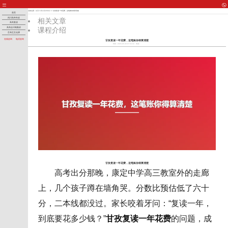
当前位置：
首页
>>
四川高考专攻
>> 甘孜复读一年花费，这笔账你得算清楚
首页
四川高考专攻
相关文章
高考复读
课程介绍
高考全日制集训
艺考生文化课
在线咨询
电话咨询
甘孜复读一年花费，这笔账你得算清楚
时间：2026-05-30 07:34:33
来源：
甘孜复读一年花费，这笔账你得算清楚
高考出分那晚，康定中学高三教室外的走廊
上，几个孩子蹲在墙角哭。分数比预估低了六十
分，二本线都没过。家长咬着牙问：“复读一年，
到底要花多少钱？”
甘孜复读一年花费
的问题，成