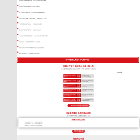
拨通资阳复读学校报名电话之前，先和心里那个想放弃的自己谈谈
东辰国际复读到底推不推荐？一位复读生用分数说话
内江复读预算3万多够不够？一位高四家长算清的真实费用账本
新东方复读报名全攻略：2026年高四路上，请你再给自己一次机会
广安8万复读学校值不值得选？一个家庭真实的择校思考
眉山复读基地到底值不值得去？一位陪读家长的大实话
凉山复读辅导班到底能不能提分？一位彝族母亲蹲点三个月看到的真相
南充高考复读：一位家长陪女儿再战一年的真实经历
绵阳高考复读成功率高吗？用数据拆解复读生的真实提分路径
眉山复读住宿费多少？一位高四家长算过的这笔账
补习机构那么多为什么只推荐我校？
选择大于努力 选对学校才能上好大学
高考备考院校分两类 深耕川考的高考学校 与其余的中小学机构
其他机构
专注高考应试教学 只招收高
招 生
小初高辅导一起做
考学生
范 围
对高考应试教学不专业
专注高考应试教学 只开设高
开 设
根据招生情况 临时决定开设
考课程
课 程
小初高任意课程
全封闭规范化管理 严抓日常
管 理
非封闭式(或“半封闭式”)管理
备考学习
模 式
非集中式管理
自主研发TLE教学系统 专利
教 学
照搬同行教学流程 学到表面
认证 掌握核心技术
流 程
依葫芦画瓢
高标准校园配套设施 设施齐
硬 件
作坊式课堂 硬件条件局限
全 高考绝不将就
设 施
很多只能将就
两个班主任带一个班加专职
教 学
一个班主任老师带多个班 无
的夜班老师24小时全程陪护
管 理
法做到精细化管理
了解我校与其他机构的差距
省级名师团队 名师才能出高徒
多年高考带班经验 全面掌握高考核心考点
授课教师必须满足的要求
带过多届高三毕业生，了解高考常见问题
对高考考纲深入研究，准确把握高考得分点
所带毕业生高考成绩优异且深受学生喜爱
立即连线名师
我校班型设置