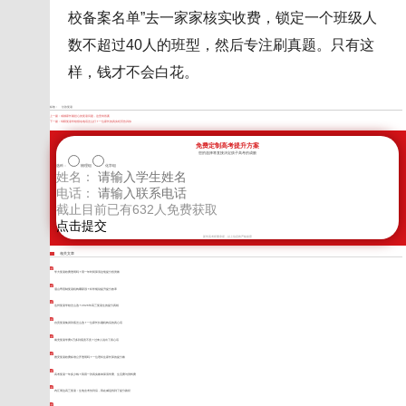
校备案名单”去一家家核实收费，锁定一个班级人
数不超过40人的班型，然后专注刷真题。只有这
样，钱才不会白花。
标签：
甘孜复读
上一篇：
成都家长最担心的复读问题，这里有答案
下一篇：
绵阳复读学校报名电话怎么打？一位家长的真实经历告诉你
免费定制高考提升方案
您的选择将直接决定孩子高考的成败
选科：
物理组
化学组
姓名：
电话：
截止目前已有
632
人免费获取
新学高考郑重承诺，以上信息将严格保密
相关文章
学大复读收费透明吗？用一年时间算清这笔提分投资账
眉山寄宿制复读机构哪家强？科学规划提升提分效率
达州复读学校怎么选？2026年高三复读生的提分真相
自贡复读集训到底怎么选？一位家长扒遍机构后的真心话
南充复读学费3万多到底贵不贵？过来人说出了真心话
雅安复读收费标准公开透明吗？一位理科生家长算的提分账
高考复读一年多少钱？我用一张真实账单算清学费、生活费与资料费
内江周边高三复读：生地会考失利后，我在威远找到了提分路径