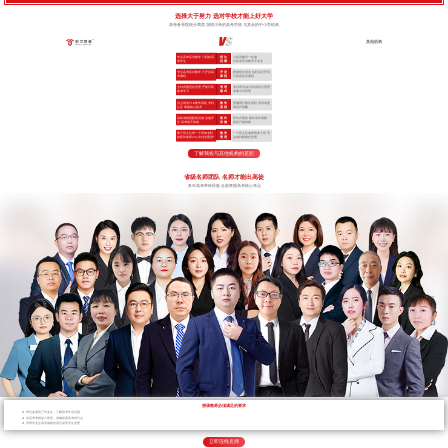
选择大于努力 选对学校才能上好大学
高考备考院校分两类 深耕川考的高考学校 与其余的中小学机构
其他机构
专注高考应试教学 只招收高
招 生
小初高辅导一起做
考学生
范 围
对高考应试教学不专业
专注高考应试教学 只开设高
开 设
根据招生情况 临时决定开设
考课程
课 程
小初高任意课程
全封闭规范化管理 严抓日常
管 理
非封闭式(或“半封闭式”)管理
备考学习
模 式
非集中式管理
自主研发TLE教学系统 专利
教 学
照搬同行教学流程 学到表面
认证 掌握核心技术
流 程
依葫芦画瓢
高标准校园配套设施 设施齐
硬 件
作坊式课堂 硬件条件局限
全 高考绝不将就
设 施
很多只能将就
两个班主任带一个班加专职
教 学
一个班主任老师带多个班 无
的夜班老师24小时全程陪护
管 理
法做到精细化管理
了解我校与其他机构的差距
省级名师团队 名师才能出高徒
多年高考带班经验 全面掌握高考核心考点
授课教师必须满足的要求
带过多届高三毕业生，了解高考常见问题
对高考考纲深入研究，准确把握高考得分点
所带毕业生高考成绩优异且深受学生喜爱
立即连线名师