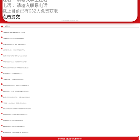
电话：
截止目前已有
632
人免费获取
新学高考郑重承诺，以上信息将严格保密
相关文章
广安复读学费3万够吗？本地陪读家长算了一笔真实账
巴中复读学校怎么选？家长实地考察后的真实建议
达州周边复读班到底怎么选？陪读一年看到的真实差距
甘孜复读学费大概多少？家长如何算清这笔账不踩坑
乐山家长问3万复读值不值？看完本地学校真实对比再决定
南充主城区复读学校怎么选？高三复读的得失与选择逻辑
攀枝花公立复读班师资到底多强？高四学生提分的关键在这里
内江复读费用账本：3万到底够不够撑完高四？
广元复读8万够吗？一位陪读妈妈的账单与真心话
成都高考复读报名条件是什么？2026年家长最容易踩的四个坑
复读生和应届生一起上课吗？插班还是独立编班差别没你想的大
攀枝花封闭式复读培训到底值不值？一位家长实地考察后的真心话
广元复读一年总共要花多少钱？陪读家长算出的真实账本
巴中公立高考复读班值不值得托付？一个陪读母亲用四季换来的答案
巴中民办复读培训：复读一年值不值？一位家长的真实账本
阿坝复读班怎么选？一位复读生的亲身经历分享
多年回首高考岁月，那段奋斗日子为何让人难以忘怀
南山中学复读咨询：一位往届生的真实心声，或许你也在经历
补习机构那么多为什么只推荐我校？