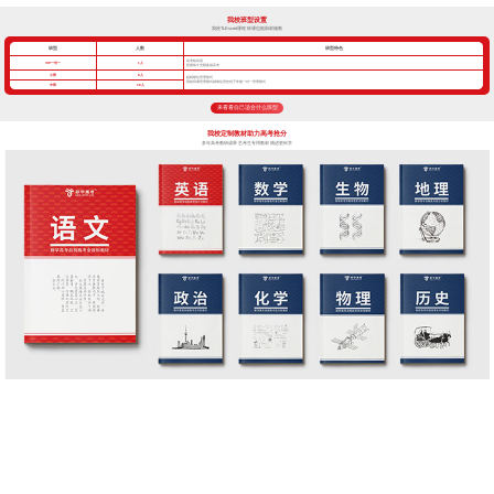
我校班型设置
我校TLEscort课程 班课也能因材施教
班型
人数
班型特色
高考核武器
VIP一对一
1人
把握每寸光阴备战高考
小班
8人
超精细化管理模式
我校班课管理模式精细化管控优于常规一对一管理模式
中班
16人
来看看自己适合什么班型
我校定制教材助力高考抢分
多年高考教研成果 艺考生专用教材 精进更科学
针对不同的高考目标，甄选不同的考点教学，将厚书变薄。
每年根据最新高考考纲修订教材，直击高考考点
狠抓基础知识形成知识网络，便于学生理解记忆，提高学习效率
拨打400-155-6338 | 了解更多