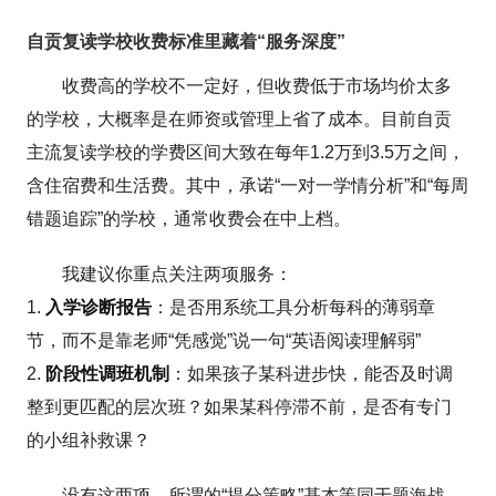
自贡复读学校收费标准里藏着“服务深度”
收费高的学校不一定好，但收费低于市场均价太多
的学校，大概率是在师资或管理上省了成本。目前自贡
主流复读学校的学费区间大致在每年1.2万到3.5万之间，
含住宿费和生活费。其中，承诺“一对一学情分析”和“每周
错题追踪”的学校，通常收费会在中上档。
我建议你重点关注两项服务：
1.
入学诊断报告
：是否用系统工具分析每科的薄弱章
节，而不是靠老师“凭感觉”说一句“英语阅读理解弱”
2.
阶段性调班机制
：如果孩子某科进步快，能否及时调
整到更匹配的层次班？如果某科停滞不前，是否有专门
的小组补救课？
没有这两项，所谓的“提分策略”基本等同于题海战