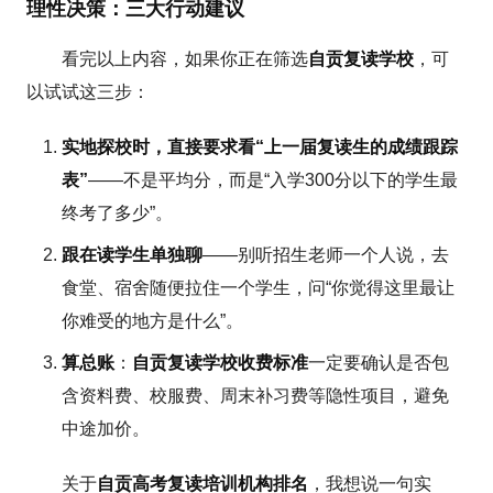
理性决策：三大行动建议
看完以上内容，如果你正在筛选
自贡复读学校
，可
以试试这三步：
实地探校时，直接要求看“上一届复读生的成绩跟踪
表”
——不是平均分，而是“入学300分以下的学生最
终考了多少”。
跟在读学生单独聊
——别听招生老师一个人说，去
食堂、宿舍随便拉住一个学生，问“你觉得这里最让
你难受的地方是什么”。
算总账
：
自贡复读学校收费标准
一定要确认是否包
含资料费、校服费、周末补习费等隐性项目，避免
中途加价。
关于
自贡高考复读培训机构排名
，我想说一句实