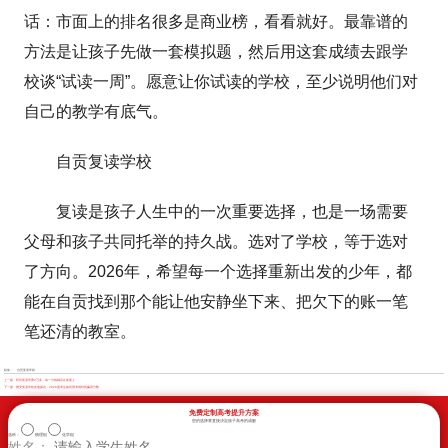
话：市面上的排名很多是商业榜，看看就好。最靠谱的
方法是让孩子先做一套模拟题，然后用这套成绩去跟学
校谈“试读一周”。愿意让你试读的学校，至少说明他们对
自己的教学有底气。
自贡复读学校
复读是孩子人生中的一次重要选择，也是一场需要
父母和孩子共同托举的持久战。选对了学校，等于选对
了方向。2026年，希望每一个选择重新出发的少年，都
能在自贡找到那个能让他安静坐下来、把欠下的账一笔
笔还清的教室。
标签：
自贡复读学校
上一篇：
阿坝复读学费3万多，每一分钱都花在卷面上
下一篇：
雅安复读学校实地探访：2026届考生如何用考场时间赢回分数
免费定制高考提升方案
您的选择将直接决定孩子高考的成败
选科：
物理组
化学组
姓名：