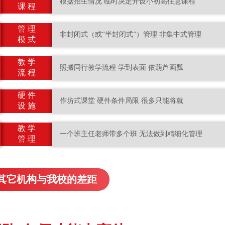
根据招生情况 临时决定开设小初高任意课程
课 程
管 理
非封闭式（或“半封闭式”）管理 非集中式管理
模 式
教 学
照搬同行教学流程 学到表面 依葫芦画瓢
流 程
硬 件
作坊式课堂 硬件条件局限 很多只能将就
设 施
教 学
一个班主任老师带多个班 无法做到精细化管理
管 理
其它机构与我校的差距