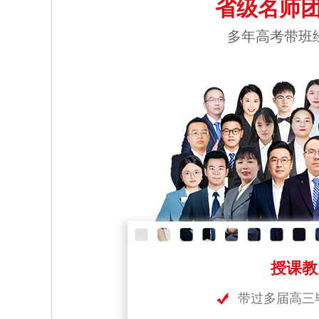
省级名师团
多年高考带班
授课教
带过多届高三