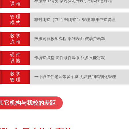
根据招生情况 临时决定开设小初高任意课程
课 程
管 理
非封闭式（或“半封闭式”）管理 非集中式管理
模 式
教 学
照搬同行教学流程 学到表面 依葫芦画瓢
流 程
硬 件
作坊式课堂 硬件条件局限 很多只能将就
设 施
教 学
一个班主任老师带多个班 无法做到精细化管理
管 理
其它机构与我校的差距