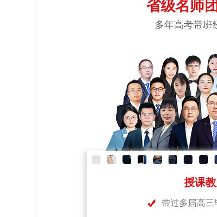
省级名师团
多年高考带班
授课教
带过多届高三