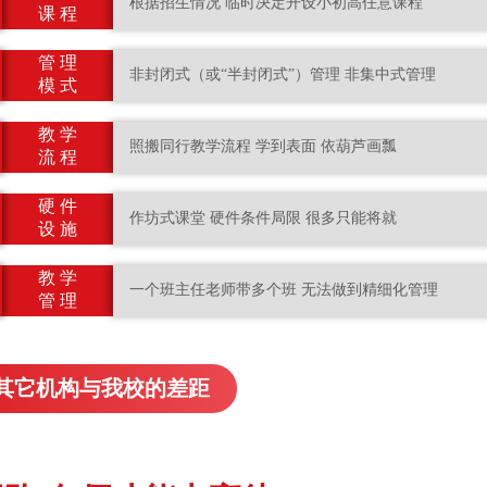
根据招生情况 临时决定开设小初高任意课程
课 程
管 理
非封闭式（或“半封闭式”）管理 非集中式管理
模 式
教 学
照搬同行教学流程 学到表面 依葫芦画瓢
流 程
硬 件
作坊式课堂 硬件条件局限 很多只能将就
设 施
教 学
一个班主任老师带多个班 无法做到精细化管理
管 理
其它机构与我校的差距