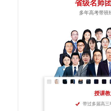
省级名师团
多年高考带班
授课教
带过多届高三