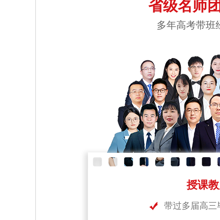
省级名师团
多年高考带班
授课教
带过多届高三