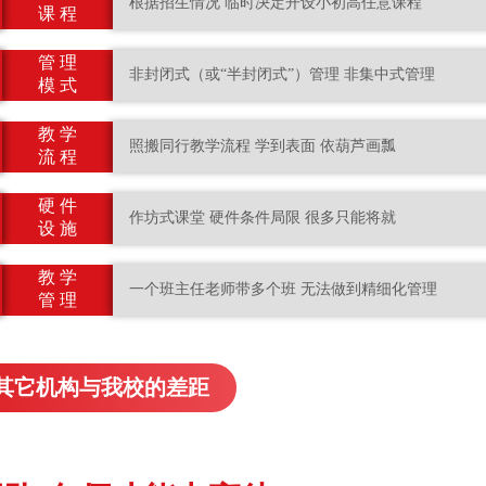
根据招生情况 临时决定开设小初高任意课程
课 程
管 理
非封闭式（或“半封闭式”）管理 非集中式管理
模 式
教 学
照搬同行教学流程 学到表面 依葫芦画瓢
流 程
硬 件
作坊式课堂 硬件条件局限 很多只能将就
设 施
教 学
一个班主任老师带多个班 无法做到精细化管理
管 理
其它机构与我校的差距