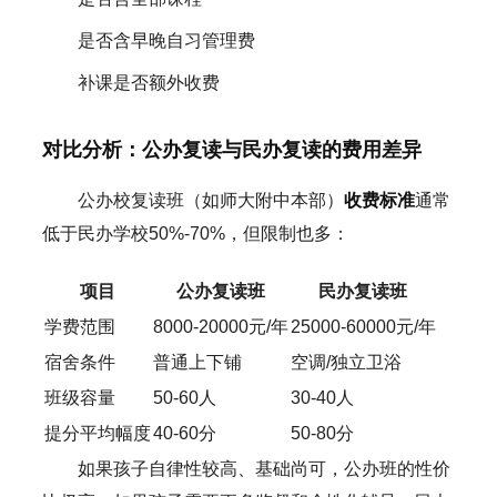
是否含早晚自习管理费
补课是否额外收费
对比分析：公办复读与民办复读的费用差异
公办校复读班（如师大附中本部）
收费标准
通常
低于民办学校50%-70%，但限制也多：
项目
公办复读班
民办复读班
学费范围
8000-20000元/年
25000-60000元/年
宿舍条件
普通上下铺
空调/独立卫浴
班级容量
50-60人
30-40人
提分平均幅度
40-60分
50-80分
如果孩子自律性较高、基础尚可，公办班的性价