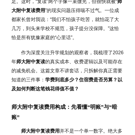
足。这时，“复读”两个字像一束微光，但很快就被“
师
大附中复读费用
”的现实问题压得喘不过气。一位成
都家长曾对我说：“我们不怕孩子吃苦，就怕花了大
几万，到头来学校不规范，孩子提分没保障。”这恰
恰是所有犹豫家庭的“心里话”。
作为深度关注升学规划的观察者，我梳理了2026
年
师大附中复读
的真实成本、收费逻辑以及可能存在
的减免机会。这篇文章不讲套话，只拆解你真正需要
知道的三件事：
学费到底多少？住宿费是否另算？以
及如何判断这笔钱花得值不值？
师大附中复读费用构成：先看懂“明账”与“暗
账”
师大附中复读费用
并不是一个单一数字。绝大多