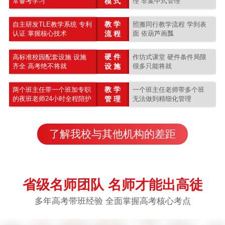
常备考学习
模 式
理 非集中式管理
教 学
自主研发TLE教学系统 专利
照搬同行教学流程 学到表
认证 掌握核心技术
流 程
面 依葫芦画瓢
硬 件
高标准校园配套设施 设施
作坊式课堂 硬件条件局限
齐全 高考绝不将就
设 施
很多只能将就
教 学
两个班主任带一个班加专职
一个班主任老师带多个班
的夜班老师24小时全程陪护
管 理
无法做到精细化管理
了解我校与其他机构的差距
省级名师团队 名师才能出高徒
多年高考带班经验 全面掌握高考核心考点