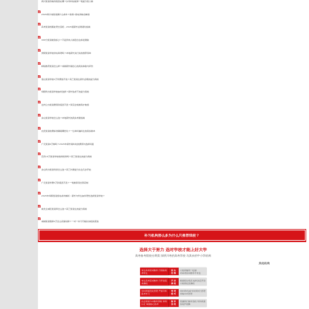
四川复读价格到底贵在哪？从学科短板算一笔提分投入账
2026四川省复读要什么条件？政策+报名资格全解读
高考复读档案处理全流程，2026届家长必看避坑指南
300分复读能涨多少？不是所有人都适合这条逆袭路
资阳复读学校排名靠谱吗？本地家长实打实的推荐清单
精锐教育复读怎么样？成都家长最担心的真实体验与评价
眉山复读学校3万学费值不值？高三复读生家长必看的提分真相
绵阳民办复读学校如何选择？家长焦虑下的提分真相
达州公办复读费用到底贵不贵？算完这笔账我才敢报
凉山复读学校怎么选？本地家长的真实考量指南
自贡复读收费标准藏着哪些坑？一位单科偏科生的真实账本
广元复读8万够吗？2026年家长最纠结的费用与选择问题
宜宾10万复读学校值得投资吗？高三复读生的提分真相
凉山民办复读培训怎么选？高三补课提分从这几步开始
广元复读学费5万到底贵不贵？一笔账算清全部花销
2026年绵阳复读报名条件解析：家长与学生如何理性选择复读学校？
南充主城区复读班怎么选？高三复读生的提分真相
成都复读预算3万怎么花最划算？一对一补习可能比你想的更值
补习机构那么多为什么只推荐我校？
选择大于努力 选对学校才能上好大学
高考备考院校分两类 深耕川考的高考学校 与其余的中小学机构
其他机构
专注高考应试教学 只招收高
招 生
小初高辅导一起做
考学生
范 围
对高考应试教学不专业
专注高考应试教学 只开设高
开 设
根据招生情况 临时决定开设
考课程
课 程
小初高任意课程
全封闭规范化管理 严抓日常
管 理
非封闭式(或“半封闭式”)管理
备考学习
模 式
非集中式管理
自主研发TLE教学系统 专利
教 学
照搬同行教学流程 学到表面
认证 掌握核心技术
流 程
依葫芦画瓢