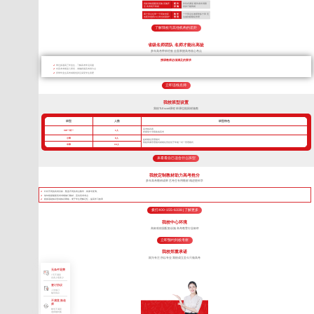
高标准校园配套设施 设施齐
硬 件
作坊式课堂 硬件条件局限
全 高考绝不将就
设 施
很多只能将就
两个班主任带一个班加专职
教 学
一个班主任老师带多个班 无
的夜班老师24小时全程陪护
管 理
法做到精细化管理
了解我校与其他机构的差距
省级名师团队 名师才能出高徒
多年高考带班经验 全面掌握高考核心考点
授课教师必须满足的要求
带过多届高三毕业生，了解高考常见问题
对高考考纲深入研究，准确把握高考得分点
所带毕业生高考成绩优异且深受学生喜爱
立即连线名师
我校班型设置
我校TLEscort课程 班课也能因材施教
班型
人数
班型特色
高考核武器
VIP一对一
1人
把握每寸光阴备战高考
小班
8人
超精细化管理模式
我校班课管理模式精细化管控优于常规一对一管理模式
中班
16人
来看看自己适合什么班型
我校定制教材助力高考抢分
多年高考教研成果 艺考生专用教材 精进更科学
针对不同的高考目标，甄选不同的考点教学，将厚书变薄。
每年根据最新高考考纲修订教材，直击高考考点
狠抓基础知识形成知识网络，便于学生理解记忆，提高学习效率
拨打400-155-6338 | 了解更多
我校中心环境
高标准校园配套设施 高考教育行业标杆
立即预约到校考察
我校郑重承诺
因为专注 所以专业 我校成立至今只做高考
无条件退费
7天不满意
交多少退多少
签订协议
入学签订
辅导协议
不满意 换老
师
教学不满意
老师随时换