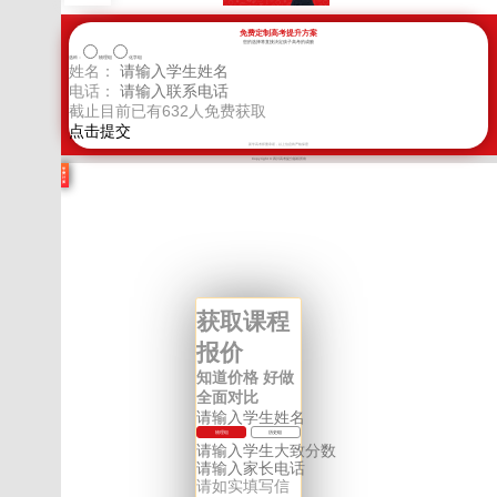
免费定制高考提升方案
您的选择将直接决定孩子高考的成败
选科：
物理组
化学组
姓名：
电话：
截止目前已有
632
人免费获取
新学高考郑重承诺，以上信息将严格保密
Copyright © 四川高考提分版权所有
学
费
计
算
获取课程
报价
知道价格 好做
全面对比
物理组
历史组
请如实填写信