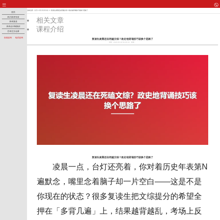
当前位置：
首页
>>
四川高考专攻
>> 复读生凌晨还在死磕文综？政史地背诵技巧该换个思路了
首页
四川高考专攻
相关文章
高考复读
课程介绍
高考全日制集训
艺考生文化课
在线咨询
电话咨询
复读生凌晨还在死磕文综？政史地背诵技巧该换个思路了
时间：2026-05-30 06:06:33
来源：
复读生凌晨还在死磕文综？政史地背诵技巧该换个思路了
凌晨一点，台灯还亮着，你对着历史年表第N
遍默念，嘴里念着脑子却一片空白——这是不是
你现在的状态？很多复读生把文综提分的希望全
押在「多背几遍」上，结果越背越乱，考场上反