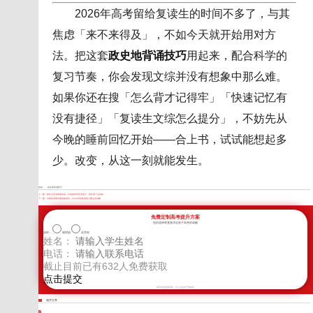
2026年高考留给复读生的时间不多了，与其
焦虑「来不来得及」，不如今天就开始用对方
法。把这套
政史地背诵技巧
用起来，配合科学的
复习节奏，你会发现文综并没有想象中那么难。
如果你还在搜「怎么背才记得牢」「快速记忆有
没有捷径」「复读生文综怎么提分」，不妨先从
今晚的睡前回忆开始——合上书，试试能想起多
少。改变，从这一刻就能发生。
标签：
政史地背诵技巧
上一篇：
物化生复读刷题复盘：从错题本到高考提分，我走通了这条路
下一篇：
河南复读家长最怕踩的坑，2026高考复读复习重点全拆解
免费定制高考提升方案
您的选择将直接决定孩子高考的成败
选科：
物理组
化学组
姓名：
电话：
截止目前已有
632
人免费获取
新学高考郑重承诺，以上信息将严格保密
相关文章