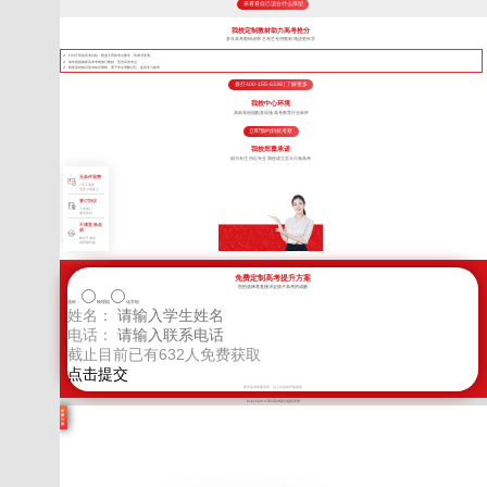
来看看自己适合什么班型
我校定制教材助力高考抢分
多年高考教研成果 艺考生专用教材 精进更科学
针对不同的高考目标，甄选不同的考点教学，将厚书变薄。
每年根据最新高考考纲修订教材，直击高考考点
狠抓基础知识形成知识网络，便于学生理解记忆，提高学习效率
拨打400-155-6338 | 了解更多
我校中心环境
高标准校园配套设施 高考教育行业标杆
立即预约到校考察
我校郑重承诺
因为专注 所以专业 我校成立至今只做高考
无条件退费
7天不满意
交多少退多少
签订协议
入学签订
辅导协议
不满意 换老
师
教学不满意
老师随时换
免费定制高考提升方案
您的选择将直接决定孩子高考的成败
选科：
物理组
化学组
姓名：
电话：
截止目前已有
632
人免费获取
新学高考郑重承诺，以上信息将严格保密
Copyright © 四川高考提分版权所有
学
费
计
算