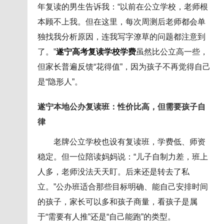
年复读的男生告诉我：“以前在公立学校，老师根
本顾不上我。但在这里，每次周测后老师都会单
独找我分析原因，连我写字潦草的问题都注意到
了。”
遂宁高考复读学校学费
虽然比公立高一些，
但家长普遍反馈“花得值”，因为孩子不再觉得自己
是“隐形人”。
遂宁本地公办复读班：性价比高，但需要孩子自
律
老牌公立学校也设有复读班，学费低、师资
稳定。但一位陪读妈妈说：“儿子自制力差，班上
人多，老师没法天天盯。后来还是转去了私
立。”公办班适合那些目标明确、能自己安排时间
的孩子，家长可以多和孩子商量，看孩子是属
于“需要有人推”还是“自己能跑”的类型。