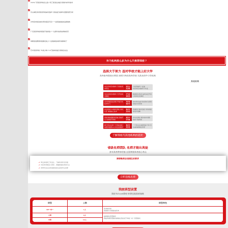
2026广安复读学校怎么选？高三复读生的提分真相与科学备考
乐山城区高考复读学校如何选择？真实提分效果与适配场景分析
泸州高考复读成功率到底高不高？一位陪读妈妈的温柔视角
广元复读学校到底值不值得选？一位家长的真实择校经历
绵阳复读费用到底要花多少？这笔账很多家长都算错了
巴中复读学校一年多少钱？10万换来的提分真相全在这
补习机构那么多为什么只推荐我校？
选择大于努力 选对学校才能上好大学
高考备考院校分两类 深耕川考的高考学校 与其余的中小学机构
其他机构
专注高考应试教学 只招收高
招 生
小初高辅导一起做
考学生
范 围
对高考应试教学不专业
专注高考应试教学 只开设高
开 设
根据招生情况 临时决定开设
考课程
课 程
小初高任意课程
全封闭规范化管理 严抓日常
管 理
非封闭式(或“半封闭式”)管理
备考学习
模 式
非集中式管理
自主研发TLE教学系统 专利
教 学
照搬同行教学流程 学到表面
认证 掌握核心技术
流 程
依葫芦画瓢
高标准校园配套设施 设施齐
硬 件
作坊式课堂 硬件条件局限
全 高考绝不将就
设 施
很多只能将就
两个班主任带一个班加专职
教 学
一个班主任老师带多个班 无
的夜班老师24小时全程陪护
管 理
法做到精细化管理
了解我校与其他机构的差距
省级名师团队 名师才能出高徒
多年高考带班经验 全面掌握高考核心考点
授课教师必须满足的要求
带过多届高三毕业生，了解高考常见问题
对高考考纲深入研究，准确把握高考得分点
所带毕业生高考成绩优异且深受学生喜爱
立即连线名师
我校班型设置
我校TLEscort课程 班课也能因材施教
班型
人数
班型特色
高考核武器
VIP一对一
1人
把握每寸光阴备战高考
小班
8人
超精细化管理模式
我校班课管理模式精细化管控优于常规一对一管理模式
中班
16人