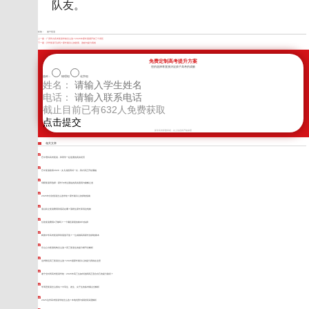
队友。
标签：
遂宁复读
上一篇：
广安民办高考复读学校怎么选？2026年家长需避开的三个误区
下一篇：
泸州复读可以吗？家长最关心的政策、选校与提分真相
免费定制高考提升方案
您的选择将直接决定孩子高考的成败
选科：
物理组
化学组
姓名：
电话：
截止目前已有
632
人免费获取
新学高考郑重承诺，以上信息将严格保密
相关文章
巴中理科高考复读，和同学一起逆袭的真实经历
巴中复读政策2026：女儿说想再试一次，我才真正开始懂她
绵阳复读班选择：家长与考生面临的真实困境与破解之道
2026年甘孜复读怎么选学校？家长最关心的择校指南
眉山私立复读费用到底花在哪？落榜生家长算清这笔账
甘孜复读费用2万够吗？一个藏区家庭的账本与抉择
树德中学高考复读班到底值不值？一位成都高四家长的择校账本
乐山公办复读机构怎么选？高三复读生的提分细节全解析
达州附近高三复读怎么选？2026届家长最关心的提分真相在这里
遂宁全封闭高考复读学校：2026年高三生如何选择真正适合自己的提分路径？
学而思复读怎么报名？中等生、差生、尖子生的备考痛点全解析
2025达州高考复读学校怎么选？本地优势与新政策深度解析