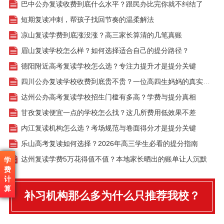
巴中公办复读收费到底什么水平？跟民办比完你就不纠结了
短期复读冲刺，帮孩子找回节奏的温柔解法
凉山复读学费到底涨没涨？高三家长算清的几笔真账
眉山复读学校怎么样？如何选择适合自己的提分路径？
德阳附近高考复读学校怎么选？专注力提升才是提分关键
四川公办复读学校收费到底贵不贵？一位高四生妈妈的真实账单
达州公办高考复读学校招生门槛有多高？学费与提分真相
甘孜复读便宜一点的学校怎么找？这几所费用低效果不差
内江复读机构怎么选？考场规范与卷面得分才是提分关键
乐山高考复读如何选择？2026年高三学生必看的提分指南
达州复读学费5万花得值不值？本地家长晒出的账单让人沉默
学
费
计
算
补习机构那么多为什么只推荐我校？