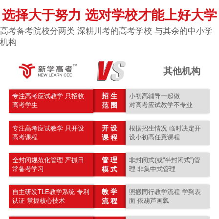
选择大于努力 选对学校才能上好大学
高考备考院校分两类 深耕川考的高考学校 与其余的中小学
机构
其他机构
招 生
专注高考应试教学 只招收
小初高辅导一起做
高考学生
范 围
对高考应试教学不专业
开 设
专注高考应试教学 只开设
根据招生情况 临时决定开
高考课程
课 程
设小初高任意课程
管 理
全封闭规范化管理 严抓日
非封闭式(或“半封闭式”)管
常备考学习
模 式
理 非集中式管理
教 学
自主研发TLE教学系统 专利
照搬同行教学流程 学到表
认证 掌握核心技术
流 程
面 依葫芦画瓢