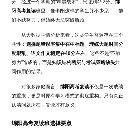
分，经过一个学期的“刷题战术”，只涨到452分。
绵
阳高考复读
班里，像李阳这样的学生并不少见——他
们不缺努力，但始终无法突破瓶颈。
从大数据学情分析来看，这类学生普遍存在三个
共性：
选择题错误率集中在中档题
、
理综大题时间分
配混乱
、
语文作文稳定在40分左右
。这些不是“不够
努力”造成的，而是
知识结构断层
与
考试策略缺失
共
同作用的结果。
对很多家庭而言，
绵阳高考复读
不仅是一次成绩
的重来，更是对原有学习模式的彻底重构。只有真正
认清问题所在，复读才有意义。
绵阳高考复读班选择要点