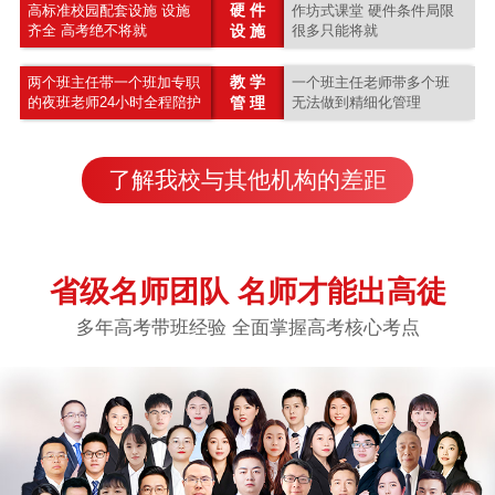
硬 件
高标准校园配套设施 设施
作坊式课堂 硬件条件局限
齐全 高考绝不将就
设 施
很多只能将就
教 学
两个班主任带一个班加专职
一个班主任老师带多个班
的夜班老师24小时全程陪护
管 理
无法做到精细化管理
了解我校与其他机构的差距
省级名师团队 名师才能出高徒
多年高考带班经验 全面掌握高考核心考点