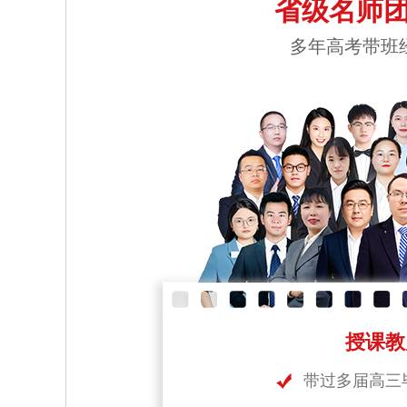
省级名师团
多年高考带班
授课教
带过多届高三