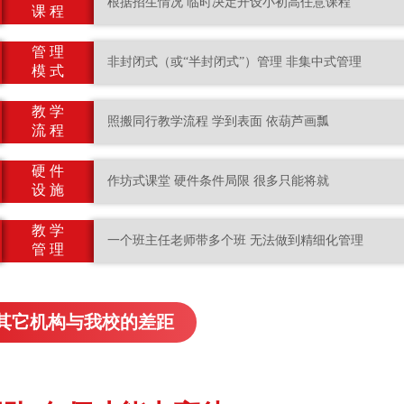
根据招生情况 临时决定开设小初高任意课程
课 程
管 理
非封闭式（或“半封闭式”）管理 非集中式管理
模 式
教 学
照搬同行教学流程 学到表面 依葫芦画瓢
流 程
硬 件
作坊式课堂 硬件条件局限 很多只能将就
设 施
教 学
一个班主任老师带多个班 无法做到精细化管理
管 理
其它机构与我校的差距