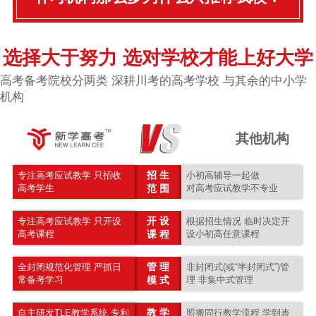
选择大于努力 选对学校才能上好大学
高考备考院校分两类 深耕川考的高考学校 与其余的中小学
机构
其他机构
招 生
专注高考应试教学 只招收
小初高辅导一起做
高考学生
范 围
对高考应试教学不专业
开 设
专注高考应试教学 只开设
根据招生情况 临时决定开
高考课程
课 程
设小初高任意课程
管 理
全封闭规范化管理 严抓日
非封闭式(或“半封闭式”)管
常备考学习
模 式
理 非集中式管理
教 学
自主研发TLE教学系统 专利
照搬同行教学流程 学到表