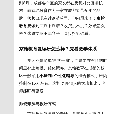
到8月，成都各个区的家长都在反复对比复读机
构，而京翰教育作为一家在成都经营多年的品
牌，频频出现在讨论清单里。但问题来了：
京翰
教育复读
到底靠不靠谱？收费贵不贵？效果怎么
样？这篇文章不绕弯子，直接拆给你看。
京翰教育复读班怎么样？先看教学体系
复读不是简单“再学一遍”，而是要在有限的时
间里补上短板、优化策略。京翰教育在成都的校
区一般采用
小班制+个性化辅导
的组合模式，班额
控制在15人左右。这和动辄40人的大班相比，老
师能盯得更紧。
师资来源与教研方式
京翰教育复读班的老师大多来自本地重点中