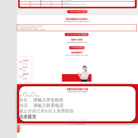
小班
8人
超精细化管理模式
我校班课管理模式精细化管控优于常规一对一管理模式
中班
16人
来看看自己适合什么班型
我校定制教材助力高考抢分
多年高考教研成果 艺考生专用教材 精进更科学
针对不同的高考目标，甄选不同的考点教学，将厚书变薄。
每年根据最新高考考纲修订教材，直击高考考点
狠抓基础知识形成知识网络，便于学生理解记忆，提高学习效率
拨打400-155-6338 | 了解更多
我校中心环境
高标准校园配套设施 高考教育行业标杆
立即预约到校考察
我校郑重承诺
因为专注 所以专业 我校成立至今只做高考
无条件退费
7天不满意
交多少退多少
签订协议
入学签订
辅导协议
不满意 换老
师
教学不满意
老师随时换
免费定制高考提升方案
您的选择将直接决定孩子高考的成败
选科：
物理组
化学组
姓名：
电话：
截止目前已有
632
人免费获取
新学高考郑重承诺，以上信息将严格保密
Copyright © 四川高考提分版权所有
学
费
计
算