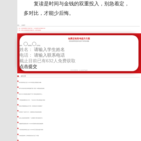
复读是时间与金钱的双重投入，别急着定，
多对比，才能少后悔。
标签：
京翰教育
上一篇：
甘孜复读费用3万多够不够？一位本地家长的详细账单分析
下一篇：
自贡公立复读机构科学刷题方法，拒绝无效刷题
免费定制高考提升方案
您的选择将直接决定孩子高考的成败
选科：
物理组
化学组
姓名：
电话：
截止目前已有
632
人免费获取
新学高考郑重承诺，以上信息将严格保密
相关文章
四川复读学校怎么选？2025年复读生必看的提分攻略
电子科大附中复读口碑到底硬不硬？陪读一年看到的真实真相
新东方2026复读招生通道开了吗？高四生最该弄清什么
广安复读收费标准2026年，一年多少钱？家长必看的提分真相
复读生学籍档案放在自己手里，高考报名时才后悔就晚了
高考复读一年提升100分，成都复读生亲述的真实路线
自贡公办复读学校靠谱吗？一位普通高三家长的陪读手记
卓越教育复读值得去吗？2026年高四家长的真实选校逻辑
广安高考复读学校怎么选？2026年高三复读生的提分真相
川内复读选学校，家长最该先问自己这三个问题