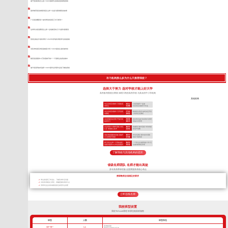
遂宁复读机构怎么选？2026届家长必须知道的择校真相
嘉祥教育复读成绩到底怎么样？从提分案例看真实效果
广元复读哪家强？如何辨别优质高三补习师资？
达州民办复读费用怎么算？这笔账里有几个坑家长要看清
复读生能在外省高考吗？2026年异地高考政策与实战指南
旧高考转新高考复读难度大吗？2026届别让选科拖垮你
雅安复读预算10万到底够不够？一个落榜生的真实账本
遂宁复读班如何选择？2025届学生和家长必须了解的真相
补习机构那么多为什么只推荐我校？
选择大于努力 选对学校才能上好大学
高考备考院校分两类 深耕川考的高考学校 与其余的中小学机构
其他机构
专注高考应试教学 只招收高
招 生
小初高辅导一起做
考学生
范 围
对高考应试教学不专业
专注高考应试教学 只开设高
开 设
根据招生情况 临时决定开设
考课程
课 程
小初高任意课程
全封闭规范化管理 严抓日常
管 理
非封闭式(或“半封闭式”)管理
备考学习
模 式
非集中式管理
自主研发TLE教学系统 专利
教 学
照搬同行教学流程 学到表面
认证 掌握核心技术
流 程
依葫芦画瓢
高标准校园配套设施 设施齐
硬 件
作坊式课堂 硬件条件局限
全 高考绝不将就
设 施
很多只能将就
两个班主任带一个班加专职
教 学
一个班主任老师带多个班 无
的夜班老师24小时全程陪护
管 理
法做到精细化管理
了解我校与其他机构的差距
省级名师团队 名师才能出高徒
多年高考带班经验 全面掌握高考核心考点
授课教师必须满足的要求
带过多届高三毕业生，了解高考常见问题
对高考考纲深入研究，准确把握高考得分点
所带毕业生高考成绩优异且深受学生喜爱
立即连线名师
我校班型设置
我校TLEscort课程 班课也能因材施教
班型
人数
班型特色
高考核武器
VIP一对一
1人
把握每寸光阴备战高考