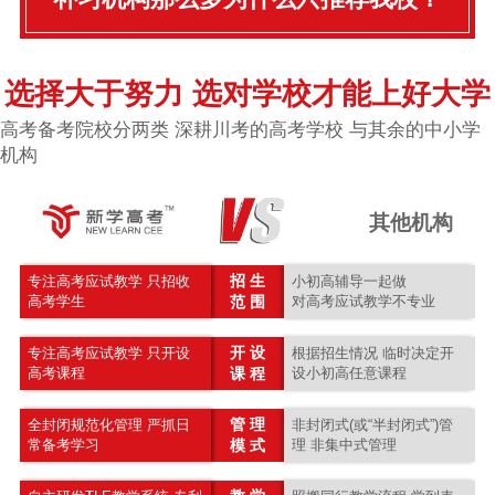
选择大于努力 选对学校才能上好大学
高考备考院校分两类 深耕川考的高考学校 与其余的中小学
机构
其他机构
招 生
专注高考应试教学 只招收
小初高辅导一起做
高考学生
范 围
对高考应试教学不专业
开 设
专注高考应试教学 只开设
根据招生情况 临时决定开
高考课程
课 程
设小初高任意课程
管 理
全封闭规范化管理 严抓日
非封闭式(或“半封闭式”)管
常备考学习
模 式
理 非集中式管理