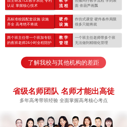
教 学
自主研发TLE教学系统 专利
照搬同行教学流程 学到表
认证 掌握核心技术
流 程
面 依葫芦画瓢
硬 件
高标准校园配套设施 设施
作坊式课堂 硬件条件局限
齐全 高考绝不将就
设 施
很多只能将就
教 学
两个班主任带一个班加专职
一个班主任老师带多个班
的夜班老师24小时全程陪护
管 理
无法做到精细化管理
了解我校与其他机构的差距
省级名师团队 名师才能出高徒
多年高考带班经验 全面掌握高考核心考点