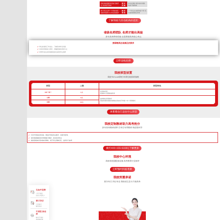
高标准校园配套设施 设施齐
硬 件
作坊式课堂 硬件条件局限
全 高考绝不将就
设 施
很多只能将就
两个班主任带一个班加专职
教 学
一个班主任老师带多个班 无
的夜班老师24小时全程陪护
管 理
法做到精细化管理
了解我校与其他机构的差距
省级名师团队 名师才能出高徒
多年高考带班经验 全面掌握高考核心考点
授课教师必须满足的要求
带过多届高三毕业生，了解高考常见问题
对高考考纲深入研究，准确把握高考得分点
所带毕业生高考成绩优异且深受学生喜爱
立即连线名师
我校班型设置
我校TLEscort课程 班课也能因材施教
班型
人数
班型特色
高考核武器
VIP一对一
1人
把握每寸光阴备战高考
小班
8人
超精细化管理模式
我校班课管理模式精细化管控优于常规一对一管理模式
中班
16人
来看看自己适合什么班型
我校定制教材助力高考抢分
多年高考教研成果 艺考生专用教材 精进更科学
针对不同的高考目标，甄选不同的考点教学，将厚书变薄。
每年根据最新高考考纲修订教材，直击高考考点
狠抓基础知识形成知识网络，便于学生理解记忆，提高学习效率
拨打400-155-6338 | 了解更多
我校中心环境
高标准校园配套设施 高考教育行业标杆
立即预约到校考察
我校郑重承诺
因为专注 所以专业 我校成立至今只做高考
无条件退费
7天不满意
交多少退多少
签订协议
入学签订
辅导协议
不满意 换老
师
教学不满意
老师随时换