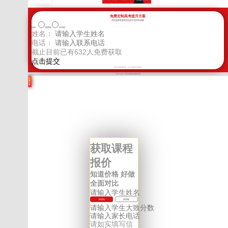
免费定制高考提升方案
您的选择将直接决定孩子高考的成败
选科：
物理组
化学组
姓名：
电话：
截止目前已有
632
人免费获取
新学高考郑重承诺，以上信息将严格保密
Copyright © 四川高考提分版权所有
学
费
计
算
获取课程
报价
知道价格 好做
全面对比
物理组
历史组
请如实填写信