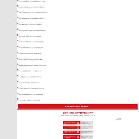
树德中学复读班效果如何？2026年复读生真实反馈与升学率解析
自贡公立高考复读班提分到底有多猛？陪读家长晒出真实成绩单
嘉祥教育高考复读班到底值不值得报？一位成都陪读妈妈翻出真实账单
泸州复读机构哪家提分稳？2026年落榜生考场的蒙题急救手册
巴中复读机构怎么选？一位本地家长的高三复读择校手记
攀枝花公办复读收费公开透明吗？家长亲测的学费明细与提分规划
报资阳复读机构，用真题思维衡量提分效率才是硬道理
攀枝花复读培训到底靠不靠谱？一位本地家长的真实考察记录
攀枝花复读收费标准真能负担？一位高四家长算清的三年账
2026年凉山高考复读学校选择指南：家长如何理性决策？
攀枝花复读一年多少钱？这笔账背后藏着提分的另一本账
德阳戴氏教育复读学校值得选择吗？2026年高三复读生的提分真相
泸州高考后复读费用到底多少？2025年家庭账本全拆解
2025雅安复读机构如何选择？家长必看的科学陪伴指南
手里有10万想在攀枝花复读，这笔钱到底够不够花？
南充城区高考复读怎么选？2026届学生和家长必看的真实案例
攀枝花私立高考复读学校选小班还是大班，差距比你想的大
泸州复读学校推荐：陪读家长用一年跑出的真实排名
补习机构那么多为什么只推荐我校？
选择大于努力 选对学校才能上好大学
高考备考院校分两类 深耕川考的高考学校 与其余的中小学机构
其他机构
专注高考应试教学 只招收高
招 生
小初高辅导一起做
考学生
范 围
对高考应试教学不专业
专注高考应试教学 只开设高
开 设
根据招生情况 临时决定开设
考课程
课 程
小初高任意课程
全封闭规范化管理 严抓日常
管 理
非封闭式(或“半封闭式”)管理
备考学习
模 式
非集中式管理
自主研发TLE教学系统 专利
教 学
照搬同行教学流程 学到表面
认证 掌握核心技术
流 程
依葫芦画瓢