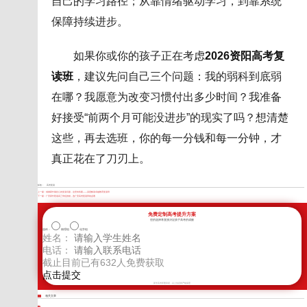
自己的学习路径；从靠情绪驱动学习，到靠系统
保障持续进步。
如果你或你的孩子正在考虑
2026资阳高考复
读班
，建议先问自己三个问题：我的弱科到底弱
在哪？我愿意为改变习惯付出多少时间？我准备
好接受“前两个月可能没进步”的现实了吗？想清楚
这些，再去选班，你的每一分钱和每一分钟，才
真正花在了刀刃上。
标签：
高考复读
上一篇：
成都家长最担心的复读问题，这里有答案——深度解读卓越教育复读班
下一篇：
广安家长陪读高三常犯的错，选广安高考复读班前必看
免费定制高考提升方案
您的选择将直接决定孩子高考的成败
选科：
物理组
化学组
姓名：
电话：
截止目前已有
632
人免费获取
新学高考郑重承诺，以上信息将严格保密
相关文章