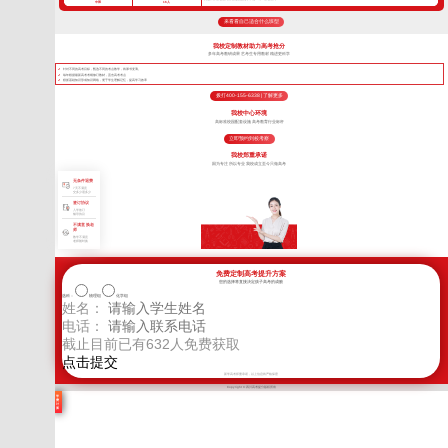
中班
16人
来看看自己适合什么班型
我校定制教材助力高考抢分
多年高考教研成果 艺考生专用教材 精进更科学
针对不同的高考目标，甄选不同的考点教学，将厚书变薄。
每年根据最新高考考纲修订教材，直击高考考点
狠抓基础知识形成知识网络，便于学生理解记忆，提高学习效率
拨打400-155-6338 | 了解更多
我校中心环境
高标准校园配套设施 高考教育行业标杆
立即预约到校考察
我校郑重承诺
因为专注 所以专业 我校成立至今只做高考
无条件退费
7天不满意
交多少退多少
签订协议
入学签订
辅导协议
不满意 换老
师
教学不满意
老师随时换
免费定制高考提升方案
您的选择将直接决定孩子高考的成败
选科：
物理组
化学组
姓名：
电话：
截止目前已有
632
人免费获取
新学高考郑重承诺，以上信息将严格保密
Copyright © 四川高考提分版权所有
学
费
计
算