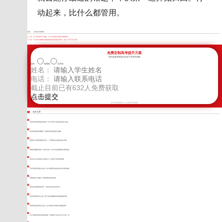
动起来，比什么都管用。
标签：
复读低谷期调整
上一篇：
高三复读厌学不是懒，2026年复读生该如何调整状态
下一篇：
2026年河南家长最怕踩的高考复读备考误区，别让一年汗水打水漂
免费定制高考提升方案
您的选择将直接决定孩子高考的成败
选科：
物理组
化学组
姓名：
电话：
截止目前已有
632
人免费获取
新学高考郑重承诺，以上信息将严格保密
相关文章
宜宾高考复读班如何选择？2026年高三复读生的提分关键
自贡复读机构有哪些？本地高考复读选择全攻略
雅安高三复读到底值不值？一个雅安娃儿的真实提分实录
精锐高端辅导复读一年多少钱？2026年这笔账家长得算明白
高考400分复读提分空间多大？走读补习帮你算笔账
巴中复读班到底怎么选？2026届家长的真实对比与避坑指南
资阳复读2万够吗？学费资料食宿全算清
复读生逆袭的真实例子：如何从低谷走向高光？
达州复读机构怎么选？高三学生最该解决的答题速度问题
阿坝周边复读班怎么选？2026届学生和家长必看的细节
2025雅安复读学校真实测评：我陪孩子走过高三补习这一年