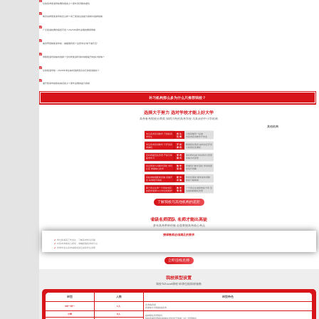
甘孜高考复读班收费到底多少？家长亲历教你避坑
南充名师荟复读学校怎么样？高三复读生的提分真相与选择指南
广元复读收费到底贵不贵？2025年家长必看的费用明细
南充寄宿制复读学校：做题慢到哭？这里专治“卷子做不完”
资阳复读培训如何选择？全封闭复读环境对成绩提升有多大影响？
甘孜复读学校：2026年考生如何选择适合自己的复读路径？
遂宁复读学校报名电话多少？家长必看的提分真相
补习机构那么多为什么只推荐我校？
选择大于努力 选对学校才能上好大学
高考备考院校分两类 深耕川考的高考学校 与其余的中小学机构
其他机构
专注高考应试教学 只招收高
招 生
小初高辅导一起做
考学生
范 围
对高考应试教学不专业
专注高考应试教学 只开设高
开 设
根据招生情况 临时决定开设
考课程
课 程
小初高任意课程
全封闭规范化管理 严抓日常
管 理
非封闭式(或“半封闭式”)管理
备考学习
模 式
非集中式管理
自主研发TLE教学系统 专利
教 学
照搬同行教学流程 学到表面
认证 掌握核心技术
流 程
依葫芦画瓢
高标准校园配套设施 设施齐
硬 件
作坊式课堂 硬件条件局限
全 高考绝不将就
设 施
很多只能将就
两个班主任带一个班加专职
教 学
一个班主任老师带多个班 无
的夜班老师24小时全程陪护
管 理
法做到精细化管理
了解我校与其他机构的差距
省级名师团队 名师才能出高徒
多年高考带班经验 全面掌握高考核心考点
授课教师必须满足的要求
带过多届高三毕业生，了解高考常见问题
对高考考纲深入研究，准确把握高考得分点
所带毕业生高考成绩优异且深受学生喜爱
立即连线名师
我校班型设置
我校TLEscort课程 班课也能因材施教
班型
人数
班型特色
高考核武器
VIP一对一
1人
把握每寸光阴备战高考
小班
8人
超精细化管理模式
我校班课管理模式精细化管控优于常规一对一管理模式